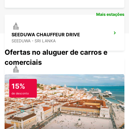
Mais estações
SEEDUWA CHAUFFEUR DRIVE
SEEDUWA - SRI LANKA
Ofertas no aluguer de carros e
comerciais
COLOMBO DOWN TOWN CHAUFFEUR
DRIVE
15%
COLOMBO - SRI LANKA
de desconto
THIRUVANANTHAPURAM AEROPORTO