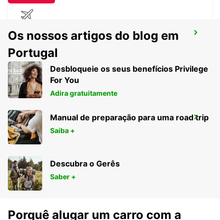
KOCHI AEROPORTO INTERNACIONAL
Os nossos artigos do blog em
TERMINAL 2
Portugal
KOCHI - INDIA
Desbloqueie os seus benefícios Privilege
For You
Adira gratuitamente
COIMBATORE AEROPORTO
Manual de preparação para uma road trip
INTERNACIONAL
Saiba +
COIMBATORE - INDIA
Descubra o Gerês
Saber +
Porquê alugar um carro com a