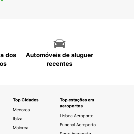
ia dos
Automóveis de aluguer
tos
recentes
Top Cidades
Top estações em
aeroportos
Menorca
Lisboa Aeroporto
Ibiza
Funchal Aeroporto
Maiorca
Porto Aeroporto