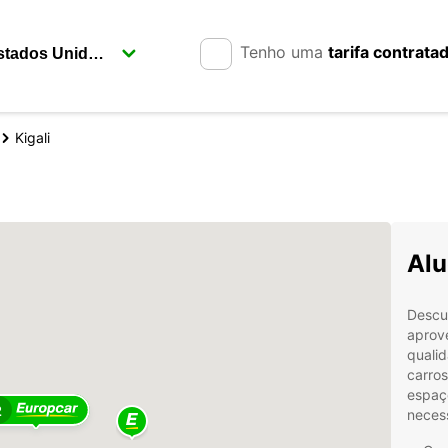
Tenho uma
tarifa contrata
Kigali
Alu
Descub
aprov
quali
carro
espaç
2
necess