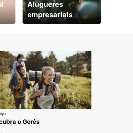
l
Alugueres
empresariais
Subscreva agora e
obtenha o seu desconto.
rips
cubra o Gerês
 +