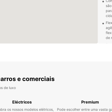
Con
são
par
cid
Fle
agê
fle
de 
Ser
pro
gar
dur
Pre
tar
pla
carros e comerciais
pre
os de luxo
Reserv
Europ
vibran
Eléctricos
Premium
confo
bra os nossos modelos elétricos,
Pode escolher entre uma vasta 