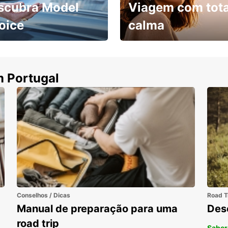
scubra Model
Viagem com tota
oice
calma
ha uma viatura e
Cancele sem custos se o
uza
seu voo for cancelado
m Portugal
Conselhos / Dicas
Road T
Manual de preparação para uma
Des
road trip
Saber