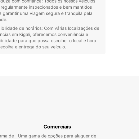
duza com confiança: Todos os nossos veículos
 regularmente inspecionados e bem mantidos
a garantir uma viagem segura e tranquila pela
ade.
xibilidade de horários: Com várias localizações de
ncias em Kigali, oferecemos conveniência e
xibilidade para que possa escolher o local e hora
recolha e entrega do seu veículo.
viço ao cliente de excelência: A nossa equipa
fissional está sempre disponível para ajudar e
antir que tenha a melhor experiência possível
ante o seu aluguer de carro em Kigali.
ços competitivos: Na Europcar, oferecemos
ifas acessíveis e transparentes para que possa
near o seu orçamento de viagem sem
ocupações.
e o seu aluguer de carro em Kigali com a
car hoje mesmo e comece a explorar esta
te cidade africana com toda a liberdade e
Comerciais
rto que merece.
gama de
Uma gama de opções para aluguer de