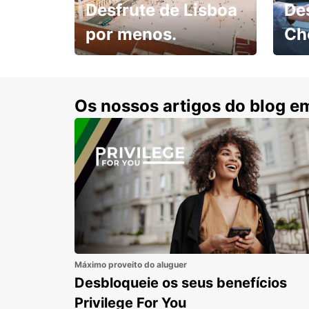
Desfrute de Lisboa
De
por menos.
Ch
Escol
com 15% de desconto.
cond
Os nossos artigos do blog e
Máximo proveito do aluguer
Desbloqueie os seus benefícios
Privilege For You