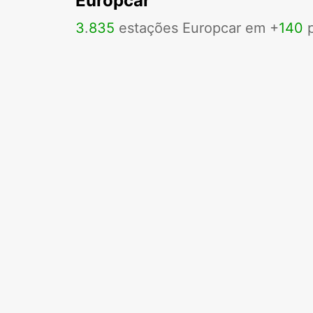
Europcar
3
.
835
estações Europcar em +
140
p