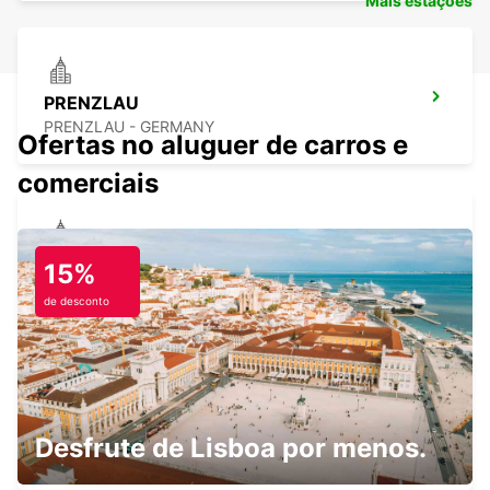
Mais estações
PRENZLAU
PRENZLAU - GERMANY
Ofertas no aluguer de carros e
comerciais
NEUBRANDENBURGO
15%
NEUBRANDENBURG - GERMANY
de desconto
EBERSWALDE
Desfrute de Lisboa por menos.
EBERSWALDE - GERMANY