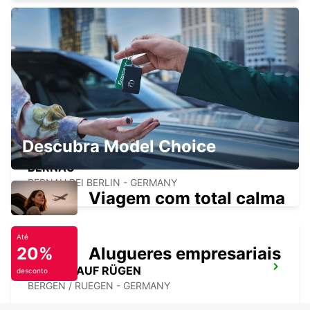
GREIFSWALD
GREIFSWALD - GERMANY
Descubra Model Choice
BERNAU
BERNAU BEI BERLIN - GERMANY
Viagem com total calma
Até
20%
Alugueres empresariais
BERGEN AUF RÜGEN
desconto
BERGEN / RUEGEN - GERMANY