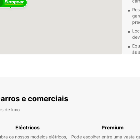
car
4
Res
gar
pre
Loc
dev
Equ
às 
Não im
lazer,
perfei
conve
Europ
carros e comerciais
Conta
sobre 
os de luxo
faça 
inesqu
Eléctricos
Premium
bra os nossos modelos elétricos,
Pode escolher entre uma vasta 