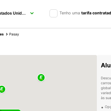
Tenho uma
tarifa contrata
nes
Pasay
Alu
Descu
carro
globa
varied
às su
Opç