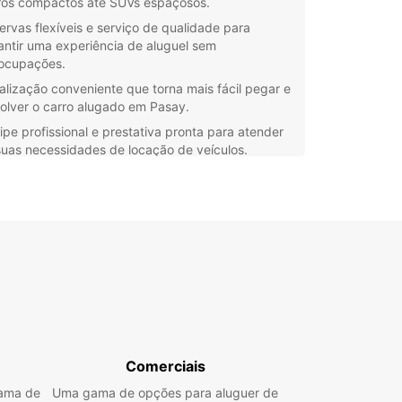
ros compactos até SUVs espaçosos.
ervas flexíveis e serviço de qualidade para
antir uma experiência de aluguel sem
ocupações.
alização conveniente que torna mais fácil pegar e
olver o carro alugado em Pasay.
ipe profissional e prestativa pronta para atender
suas necessidades de locação de veículos.
porta se está visitando a cidade a negócios ou
 Europcar tem a solução de aluguel de carros
ta para você. Explore Pasay com conforto e
niência ao optar por alugar um carro com
car.
te-nos hoje mesmo para obter mais informações
nossos serviços de aluguel de carros em Pasay e
sua reserva com Europcar para uma experiência
ecível na cidade.
Comerciais
gama de
Uma gama de opções para aluguer de