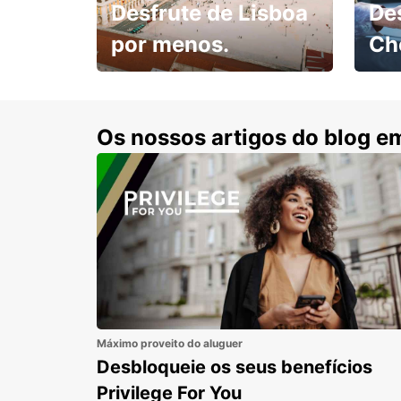
Desfrute de Lisboa
De
por menos.
Ch
Escol
com 15% de desconto.
cond
Os nossos artigos do blog e
Máximo proveito do aluguer
Desbloqueie os seus benefícios
Privilege For You