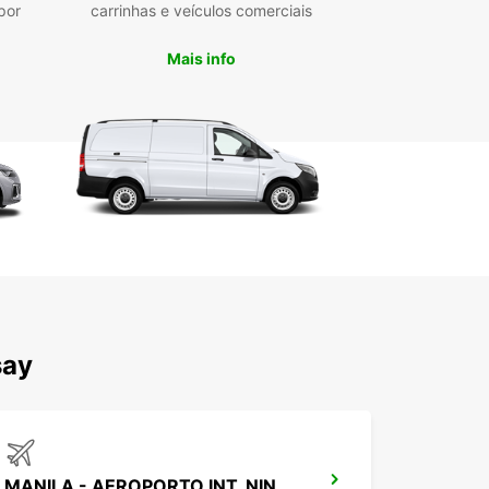
por
carrinhas e veículos comerciais
Mais info
say
MANILA - AEROPORTO INT. NINOY AQUINO T1