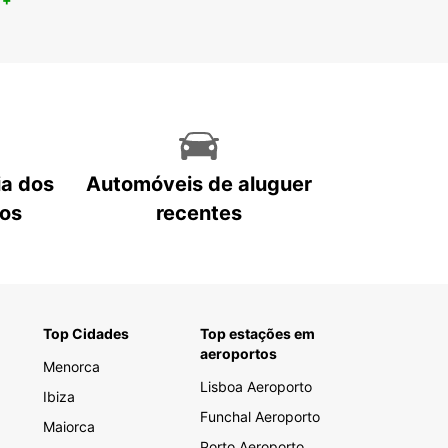
ia dos
Automóveis de aluguer
tos
recentes
Top Cidades
Top estações em
aeroportos
Menorca
Lisboa Aeroporto
Ibiza
Funchal Aeroporto
Maiorca
Porto Aeroporto