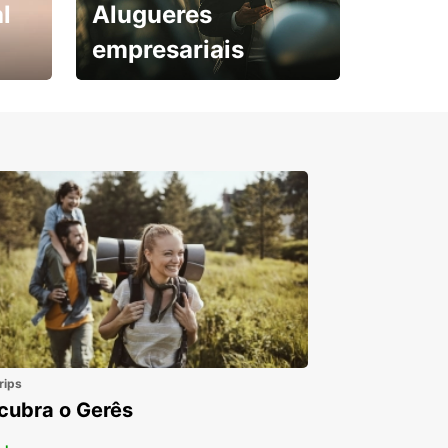
l
Alugueres
empresariais
Subscreva agora e
obtenha o seu desconto.
rips
cubra o Gerês
 +