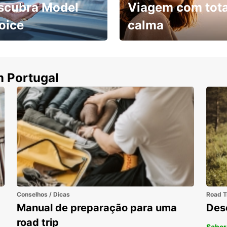
scubra Model
Viagem com tota
oice
calma
ha uma viatura e
Cancele sem custos se o
uza
seu voo for cancelado
m Portugal
Conselhos / Dicas
Road T
Manual de preparação para uma
Des
road trip
Saber