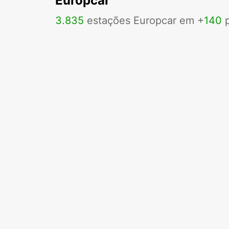
Europcar
3
.
835
estações Europcar em +
140
p