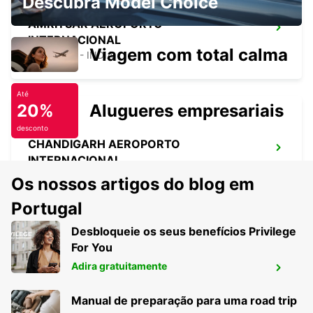
Descubra Model Choice
AMRITSAR AEROPORTO
INTERNACIONAL
Viagem com total calma
AMRITSAR - INDIA
Até
20%
Alugueres empresariais
desconto
CHANDIGARH AEROPORTO
INTERNACIONAL
CHANDIGARH - INDIA
Os nossos artigos do blog em
Portugal
Desbloqueie os seus benefícios Privilege
For You
CHANDIGARH INTERNATIONAL AIRPORT
Adira gratuitamente
CHAUFFEUR DRIVE
CHANDIGARH - INDIA
Manual de preparação para uma road trip