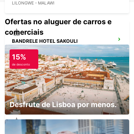
LILONGWE - MALAWI
Ofertas no aluguer de carros e
comerciais
BANDRELE HOTEL SAKOULI
BANDRELE - MAYOTTE
15%
de desconto
KOUNGOU HOTEL TREVANI
KOUNGOU - MAYOTTE
Desfrute de Lisboa por menos.
MAMOUDZOU ZI KAWENI