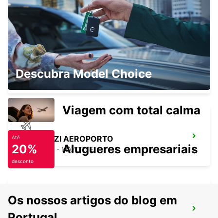
MAMOUDZOU - MAYOTTE
MAMOUDZOU HOTEL CARIBOU
Descubra Model Choice
MAMOUDZOU - MAYOTTE
Viagem com total calma
DZAOUDZI AEROPORTO
Até
20%
Alugueres empresariais
PAMANDZI - MAYOTTE
desconto
Os nossos artigos do blog em
DAR ES SALAAM AIRPORT
Portugal