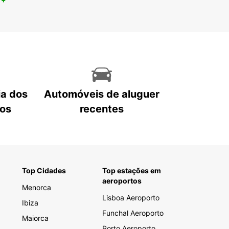
ia dos
Automóveis de aluguer
tos
recentes
Top Cidades
Top estações em
aeroportos
Menorca
Lisboa Aeroporto
Ibiza
Funchal Aeroporto
Maiorca
Porto Aeroporto