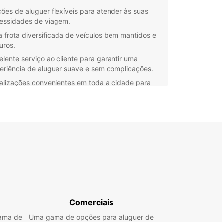
ões de aluguer flexíveis para atender às suas
essidades de viagem.
 frota diversificada de veículos bem mantidos e
uros.
elente serviço ao cliente para garantir uma
eriência de aluguer suave e sem complicações.
alizações convenientes em toda a cidade para
litar a recolha e entrega do veículo.
steja a planear explorar as atrações históricas de
o, fazer negócios na cidade ou simplesmente
tar do prazer de conduzir pelas estradas do Mali,
pcar tem a opção certa para si. Não hesite em
ctar-nos para mais informações sobre os nossos
ços de aluguer de carros em Bamako - teremos
 gosto em ajudar a tornar a sua viagem mais
niente e memorável.
Comerciais
gama de
Uma gama de opções para aluguer de