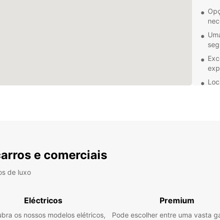
Opç
nec
Uma
seg
Exc
exp
Loc
faci
Quer e
Bamak
desfru
a Euro
conta
carros e comerciais
servi
todo o
os de luxo
conve
Eléctricos
Premium
bra os nossos modelos elétricos,
Pode escolher entre uma vasta 