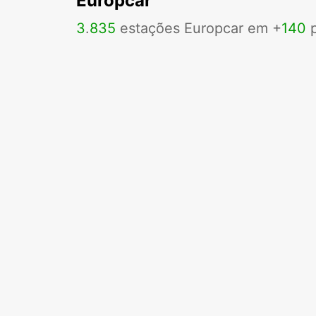
Europcar
3
.
835
estações Europcar em +
140
p