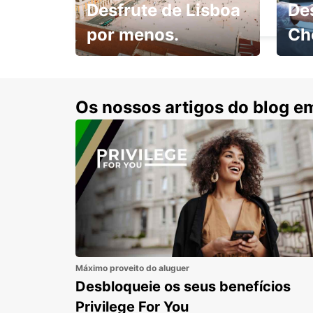
Desfrute de Lisboa
De
LOME - TOGO
por menos.
Ch
Escol
com 15% de desconto.
cond
Os nossos artigos do blog e
Máximo proveito do aluguer
Desbloqueie os seus benefícios
Privilege For You