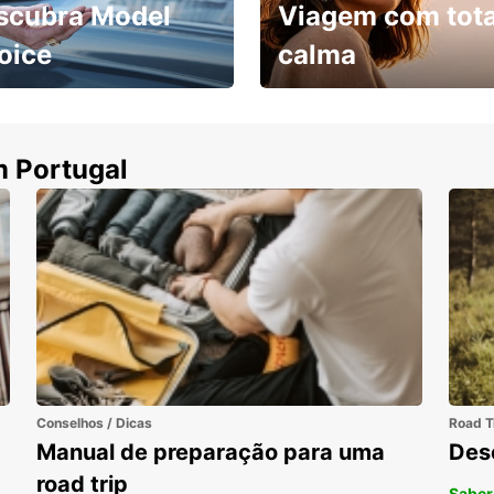
scubra Model
Viagem com tota
oice
calma
ha uma viatura e
Cancele sem custos se o
uza
seu voo for cancelado
m Portugal
Conselhos / Dicas
Road T
Manual de preparação para uma
Des
road trip
Saber