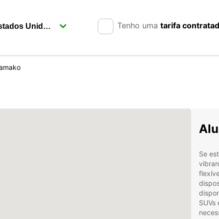
Tenho uma
tarifa contrata
amako
Alu
Se es
vibran
flexív
dispo
dispon
SUVs e
neces