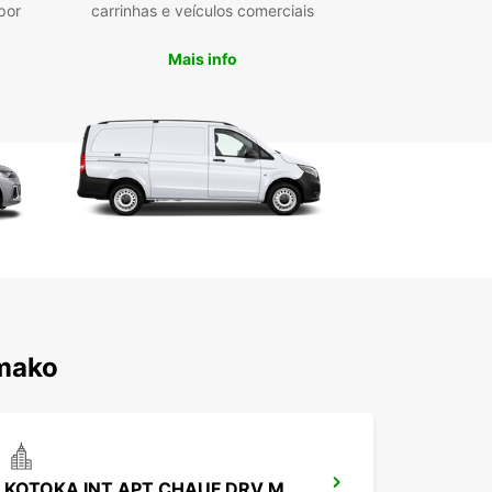
por
carrinhas e veículos comerciais
Mais info
amako
KOTOKA INT APT CHAUF DRV MEET GREET