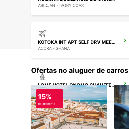
ABIDJAN - IVORY COAST
KOTOKA INT APT SELF DRV MEET GREET
ACCRA - GHANA
Ofertas no aluguer de carros
LOME HOTEL ONOMO CHAUFFEUR
LOME - TOGO
15%
de desconto
LOME MOTORISTA