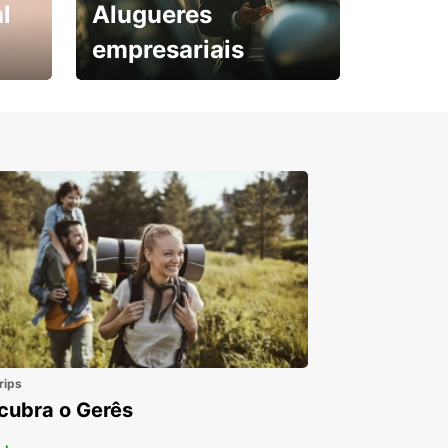
l
Alugueres
empresariais
Subscreva agora e
obtenha o seu desconto.
rips
cubra o Gerês
 +