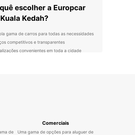
quê escolher a Europcar
Kuala Kedah?
la gama de carros para todas as necessidades
ços competitivos e transparentes
alizações convenientes em toda a cidade
viço de alta qualidade e atendimento ao cliente
lorar Kuala Kedah com o
 carro alugado
Kedah é conhecida pela sua rica história e
gens deslumbrantes. Com o seu carro alugado,
 explorar esta cidade costeira e descobrir as
trações turísticas, como o Forte de Kuala Kedah e
uita Al-Hussein.
Comerciais
erve o seu carro com a
gama de
Uma gama de opções para aluguer de