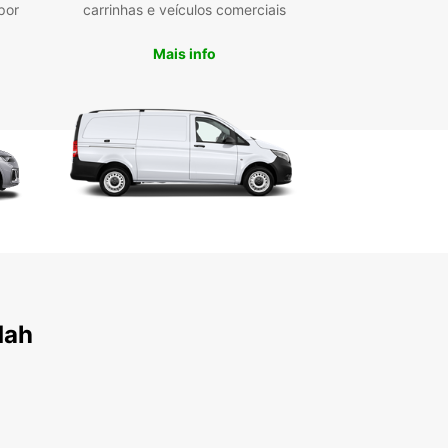
por
carrinhas e veículos comerciais
opcar hoje mesmo
Mais info
pere mais para tornar a sua viagem a Kuala
inesquecível. Reserve o seu carro com a
car e garanta uma experiência de aluguer de
s sem complicações.
dah