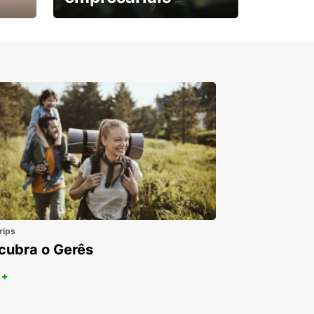
Subscreva agora e
obtenha o seu desconto.
rips
cubra o Gerês
 +