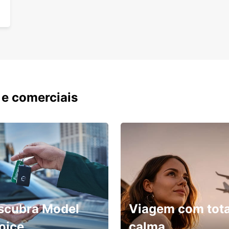
 e comerciais
scubra Model
Viagem com tota
oice
calma