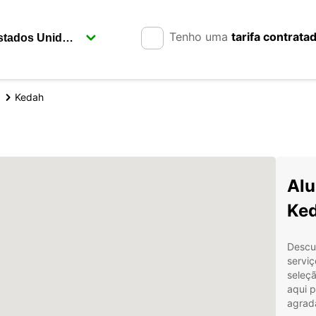
Tenho uma
tarifa contrata
Kedah
h
Alu
Ke
Descu
servi
seleçã
aqui p
agrad