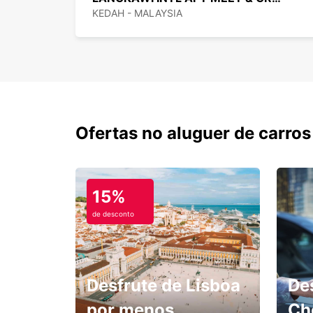
KEDAH - MALAYSIA
Ofertas no aluguer de carros
15%
de desconto
Desfrute de Lisboa
De
por menos.
Ch