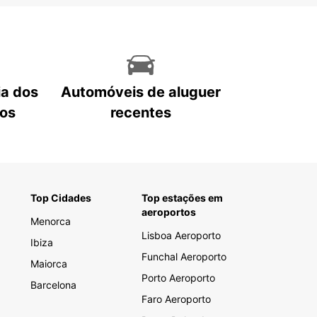
ia dos
Automóveis de aluguer
tos
recentes
Top Cidades
Top estações em
aeroportos
Menorca
Lisboa Aeroporto
Ibiza
Funchal Aeroporto
Maiorca
Porto Aeroporto
Barcelona
Faro Aeroporto