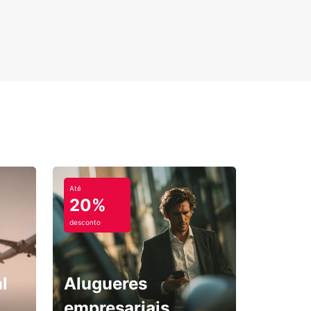
Até
20%
desconto
l
Alugueres
empresariais