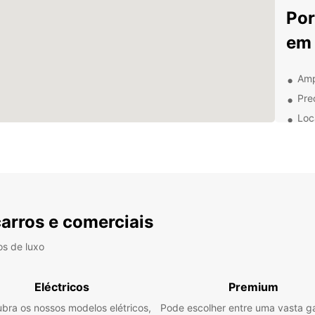
Por
em 
Amp
Pre
Loc
Ser
Exp
seu
carros e comerciais
Kuala 
paisa
os de luxo
poderá
suas a
a Mesq
Eléctricos
Premium
Res
bra os nossos modelos elétricos,
Pode escolher entre uma vasta 