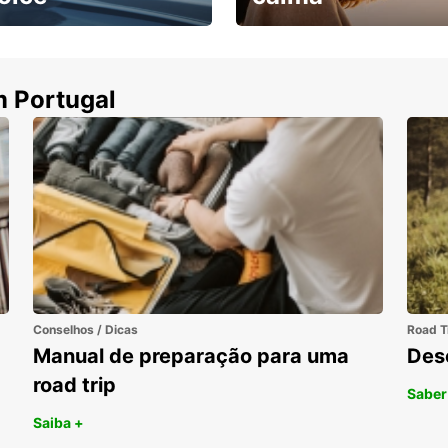
ha uma viatura e
Cancele sem custos se o
uza
seu voo for cancelado
m Portugal
Conselhos / Dicas
Road T
Manual de preparação para uma
Des
road trip
Saber
Saiba +