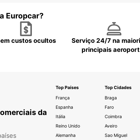
 a Europcar?
em custos ocultos
Serviço 24/7 na maior
principais aeropor
Top Países
Top Cidades
França
Braga
Espanha
Faro
Comerciais da
Itália
Coimbra
Reino Unido
Aveiro
aíses
Alemanha
Sao Miguel