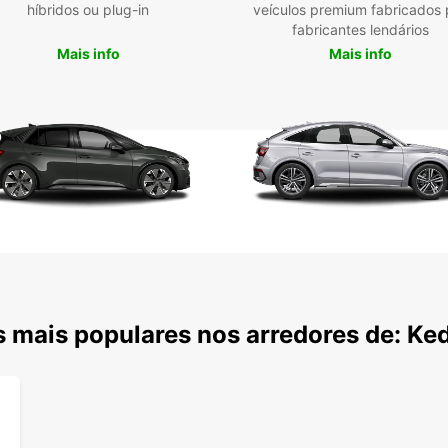
híbridos ou plug-in
veículos premium fabricados 
Eur
fabricantes lendários
Mais info
Mais info
Não es
Kedah 
Europ
carro
 mais populares nos arredores de: Ke