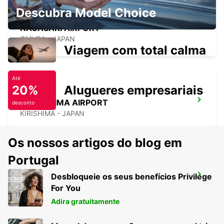
Descubra Model Choice
NAGASAKI AIRPORT
OMURA - JAPAN
Viagem com total calma
Até
20%
Alugueres empresariais
KAGOSHIMA AIRPORT
desconto
KIRISHIMA - JAPAN
Os nossos artigos do blog em
Portugal
Desbloqueie os seus benefícios Privilege
YEOSU EXPO STATION
For You
YEOSU - KOREA(SOUTH)
Adira gratuitamente