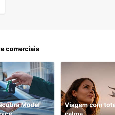
explor
camin
caminh
da nev
Se pre
300 k
metró
de ar
atraç
 e comerciais
de Leo
gastr
quadra
desde
E os f
estádi
Seja n
levará
Com 70
scubra Model
Viagem com tota
líder 
inform
oice
calma