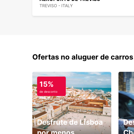
TREVISO - ITALY
Ofertas no aluguer de carros
15%
de desconto
Desfrute de Lisboa
De
por menos.
Ch