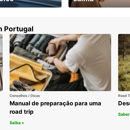
ha uma viatura e
Cancele sem custos se o
uza
seu voo for cancelado
m Portugal
Conselhos / Dicas
Road T
Manual de preparação para uma
Des
road trip
Saber
Saiba +