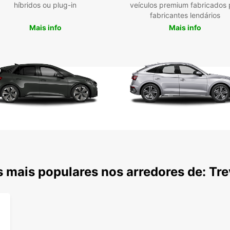
estaç
híbridos ou plug-in
veículos premium fabricados 
que e
fabricantes lendários
Mais info
Mais info
Des
e m
Trevis
turis
escolh
tem mu
sua r
conhe
e expl
pitore
edifí
 mais populares nos arredores de: Tre
paisa
A part
carro,
paisag
as mon