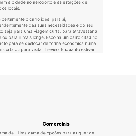
gam a cidade ao aeroporto e às estações de
os locais.
certamente o carro ideal para si,
endentemente das suas necessidades e do seu
o: seja para uma viagem curta, para atravessar a
 ou para ir mais longe. Escolha um carro citadino
cto para se deslocar de forma económica numa
 curta ou para visitar Treviso. Enquanto estiver
ade, não deixe de provar um tiramisù e um
cco – ambos dizem ter origem aqui!
stá a planear uma viagem mais longa, alugue um
ssos carros familiares ou um SUV para viajar com
to. Que tal conduzir 200 km para oeste até ao
de Garda e desfrutar de uma escapadinha
ante nesta paisagem deslumbrante?
sas opções flexíveis de aluguer a curto e longo
 preços acessíveis e ampla variedade de
os garantem um excelente custo-benefício e a
Comerciais
a conveniência. Além disso, para um conforto
 pode levantar e devolver o veículo em diferentes
gama de
Uma gama de opções para aluguer de