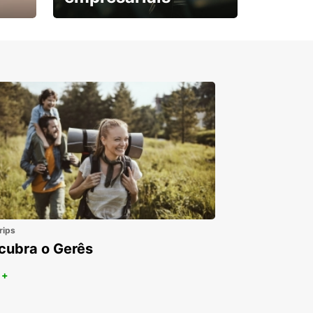
Subscreva agora e
obtenha o seu desconto.
rips
cubra o Gerês
 +