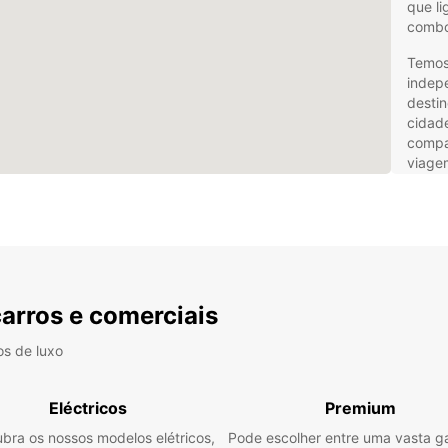
que li
comboi
Temos 
indep
destin
cidade
compa
viagem
na cid
Prose
E se e
dos no
confor
Lago 
carros e comerciais
relax
os de luxo
As nos
prazo,
veícul
Eléctricos
Premium
máxim
total,
bra os nossos modelos elétricos,
Pode escolher entre uma vasta 