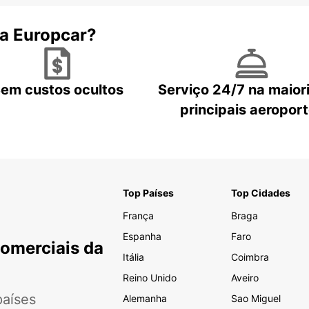
 a Europcar?
em custos ocultos
Serviço 24/7 na maior
principais aeropor
Top Países
Top Cidades
França
Braga
Espanha
Faro
Comerciais da
Itália
Coimbra
Reino Unido
Aveiro
aíses
Alemanha
Sao Miguel