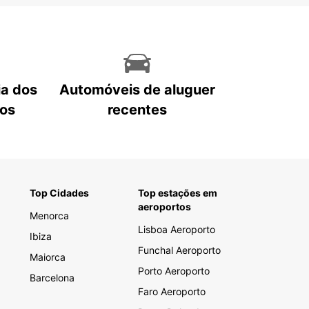
ia dos
Automóveis de aluguer
tos
recentes
Top Cidades
Top estações em
aeroportos
Menorca
Lisboa Aeroporto
Ibiza
Funchal Aeroporto
Maiorca
Porto Aeroporto
Barcelona
Faro Aeroporto