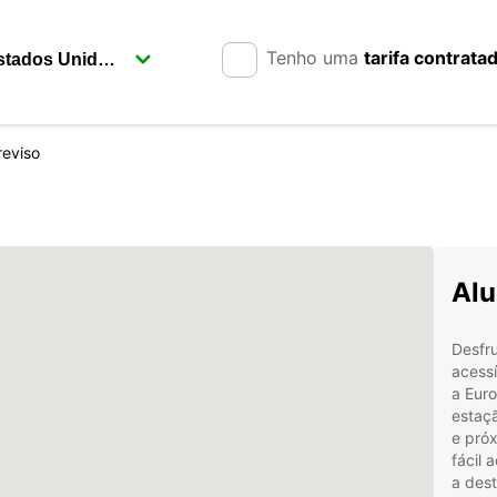
Tenho uma
tarifa contrata
reviso
Alu
Desfru
acess
a Euro
estaçã
e pró
fácil 
a dest