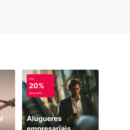
ar, existem inúmeras oportunidades para
hadas e contacto com a natureza. No inverno, as
adas dão lugar ao ski, permitindo-lhe desfrutar
e e das várias opções de après-ski!
fere explorar uma cidade, Milão fica a menos de
m e oferece tudo o que se espera de uma grande
pole. Moderna e inovadora, com vários exemplos
quitetura de vanguarda, Milão também alberga
ões mundialmente famosas, como "A Última Ceia"
nardo da Vinci. Para os apreciadores de
onomia, o Eataly é um espaço de 5.000 metros
dos dedicado à culinária italiana, com tudo,
 gelado a mozzarella – uma paragem obrigatória!
Até
ãs de futebol não podem perder uma visita ao
20%
o San Siro, casa do Milan e do Inter.
desconto
a cidade ou no campo, o seu carro de aluguer
 onde quiser com total facilidade!
 anos de experiência no setor, a Europcar é
l
Alugueres
europeia no aluguer de automóveis. Para mais
ações, visite a nosso site: aluguer de carros.
empresariais