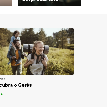
Subscreva agora e
obtenha o seu desconto.
rips
cubra o Gerês
 +