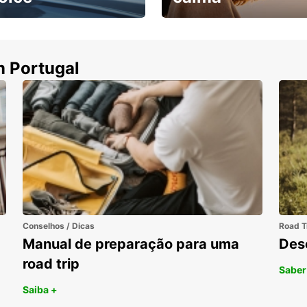
ha uma viatura e
Cancele sem custos se o
uza
seu voo for cancelado
m Portugal
Conselhos / Dicas
Road T
Manual de preparação para uma
Des
road trip
Saber
Saiba +