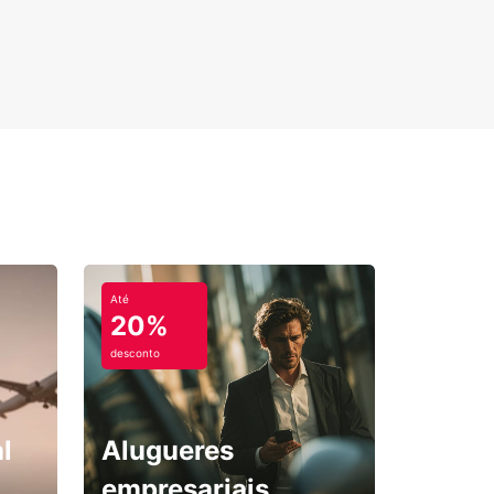
Até
20%
desconto
l
Alugueres
empresariais