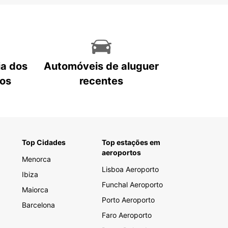
ia dos
Automóveis de aluguer
tos
recentes
Top Cidades
Top estações em
aeroportos
Menorca
Lisboa Aeroporto
Ibiza
Funchal Aeroporto
Maiorca
Porto Aeroporto
Barcelona
Faro Aeroporto