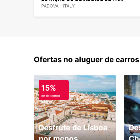
PADOVA - ITALY
Ofertas no aluguer de carros
15%
de desconto
Desfrute de Lisboa
De
por menos.
Ch