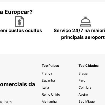
 a Europcar?
em custos ocultos
Serviço 24/7 na maior
principais aeropor
Top Países
Top Cidades
França
Braga
Espanha
Faro
Comerciais da
Itália
Coimbra
Reino Unido
Aveiro
aíses
Alemanha
Sao Miguel