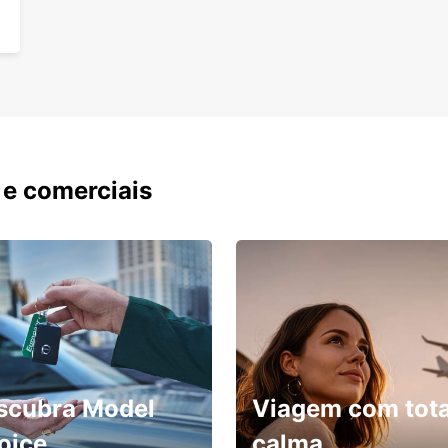
 e comerciais
scubra Model
Viagem com tota
oice
calma