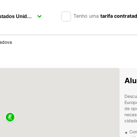
Tenho uma
tarifa contrata
adova
Alu
Descu
Europ
de opç
neces
cidad
Con