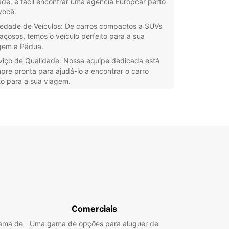
ade, é fácil encontrar uma agência Europcar perto
você.
iedade de Veículos: De carros compactos a SUVs
açosos, temos o veículo perfeito para a sua
gem a Pádua.
viço de Qualidade: Nossa equipe dedicada está
pre pronta para ajudá-lo a encontrar o carro
to para a sua viagem.
ilidade de Reserva: Com o nosso sistema de
erva online simples e rápido, você pode garantir o
 carro com apenas alguns cliques.
ços Competitivos: Oferecemos tarifas acessíveis
a que você possa desfrutar da sua viagem sem
ocupações.
explorar os encantos de Pádua com liberdade e
to? Reserve já o seu carro com a Europcar e
a uma experiência inesquecível na cidade.
Comerciais
gama de
Uma gama de opções para aluguer de