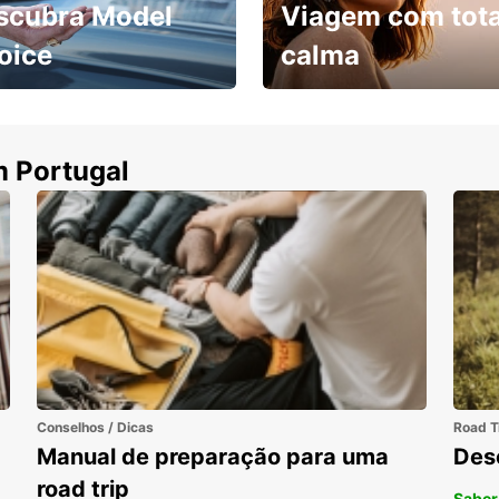
scubra Model
Viagem com tota
oice
calma
ha uma viatura e
Cancele sem custos se o
uza
seu voo for cancelado
m Portugal
Conselhos / Dicas
Road T
Manual de preparação para uma
Des
road trip
Saber