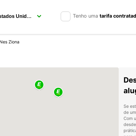
Tenho uma
tarifa contrata
Nes Ziona
Des
Se está a
de um 
Com u
desde
prátic