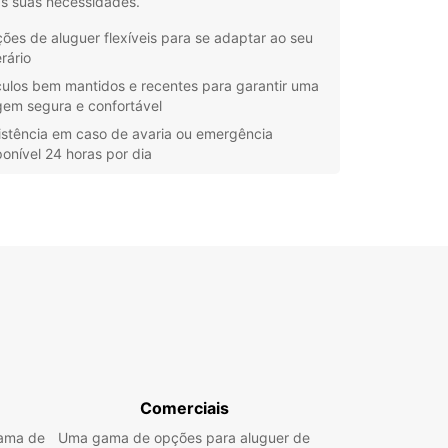
as suas necessidades.
ões de aluguer flexíveis para se adaptar ao seu
erário
culos bem mantidos e recentes para garantir uma
gem segura e confortável
istência em caso de avaria ou emergência
ponível 24 horas por dia
ervas online fáceis e rápidas, para que possa
near a sua viagem com antecedência
porta se está a viajar em família, em negócios ou
smente a explorar a região, o aluguer de um
pcar em נס ציונה irá tornar a sua
iência mais conveniente e memorável. Reserve
 e comece a sua aventura com a Europcar!
Comerciais
gama de
Uma gama de opções para aluguer de