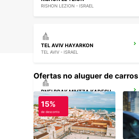
RISHON LEZION - ISRAEL
TEL AVIV HAYARKON
TEL AVIV - ISRAEL
Ofertas no aluguer de carros
BNEI BRAK MIVTZA KADESH
BNEI BRAK - ISRAEL
15%
de desconto
BEIT SHEMESH