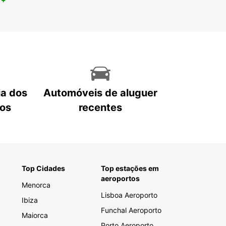
ia dos
Automóveis de aluguer
tos
recentes
Top Cidades
Top estações em
aeroportos
Menorca
Lisboa Aeroporto
Ibiza
Funchal Aeroporto
Maiorca
Porto Aeroporto