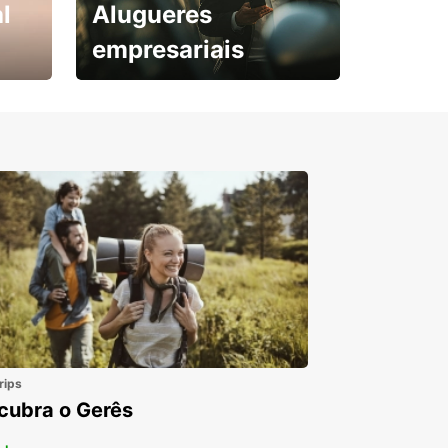
l
Alugueres
empresariais
Subscreva agora e
obtenha o seu desconto.
rips
cubra o Gerês
 +