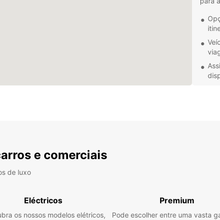
para 
Opç
itin
Veí
via
Ass
dis
Res
pla
Não im
simple
carro da Euro
exper
carros e comerciais
agora
os de luxo
Eléctricos
Premium
bra os nossos modelos elétricos,
Pode escolher entre uma vasta 