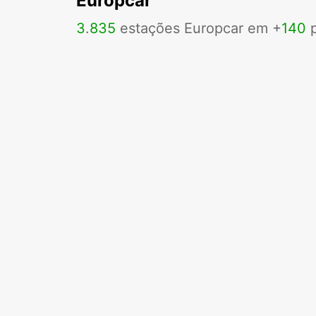
Europcar
3
.
835
estações Europcar em +
140
p