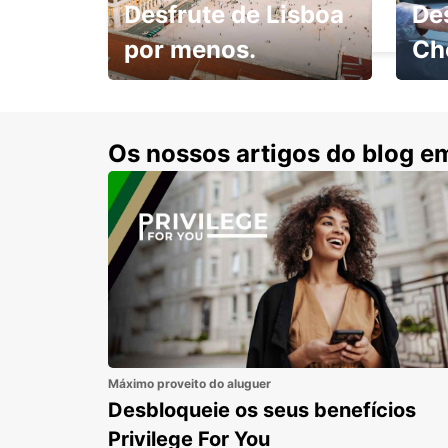
Desfrute de Lisboa
De
BEIT SHEMESH - ISRAEL
por menos.
Ch
Escol
com 15% de desconto.
cond
Os nossos artigos do blog e
Máximo proveito do aluguer
Desbloqueie os seus benefícios
Privilege For You