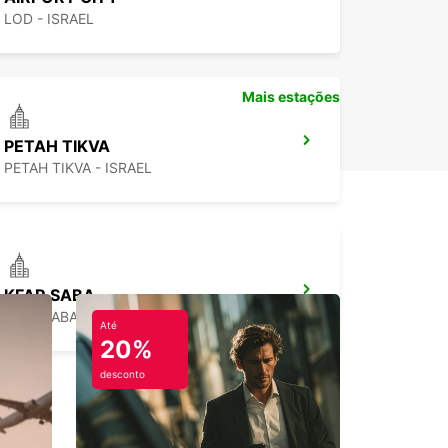
LOD - ISRAEL
Mais estações
PETAH TIKVA
PETAH TIKVA - ISRAEL
KFAR SABA
KFAR SABA - ISRAEL
Até
20%
desconto