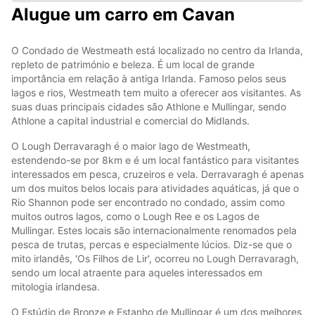
Alugue um carro em Cavan
O Condado de Westmeath está localizado no centro da Irlanda,
repleto de património e beleza. É um local de grande
importância em relação à antiga Irlanda. Famoso pelos seus
lagos e rios, Westmeath tem muito a oferecer aos visitantes. As
suas duas principais cidades são Athlone e Mullingar, sendo
Athlone a capital industrial e comercial do Midlands.
O Lough Derravaragh é o maior lago de Westmeath,
estendendo-se por 8km e é um local fantástico para visitantes
interessados em pesca, cruzeiros e vela. Derravaragh é apenas
um dos muitos belos locais para atividades aquáticas, já que o
Rio Shannon pode ser encontrado no condado, assim como
muitos outros lagos, como o Lough Ree e os Lagos de
Mullingar. Estes locais são internacionalmente renomados pela
pesca de trutas, percas e especialmente lúcios. Diz-se que o
mito irlandês, 'Os Filhos de Lir', ocorreu no Lough Derravaragh,
sendo um local atraente para aqueles interessados em
mitologia irlandesa.
O Estúdio de Bronze e Estanho de Mullingar é um dos melhores