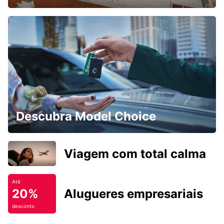
Descubra Model Choice
Viagem com total calma
Até
20%
Alugueres empresariais
desconto