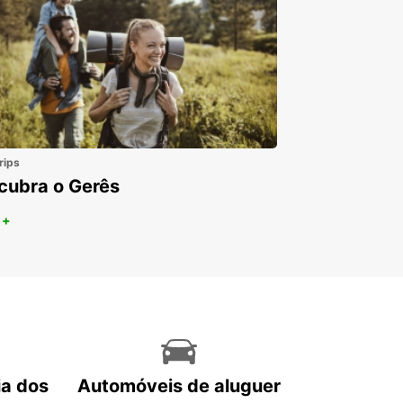
rips
cubra o Gerês
 +
ia dos
Automóveis de aluguer