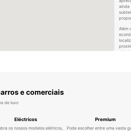
apreci
ainda 
subter
propor
Além d
econó
locali
proxim
cidade
inclui
histór
Alu
com
carros e comerciais
Para e
os de luxo
liberd
carros
Eléctricos
Premium
escol
carro
bra os nossos modelos elétricos,
Pode escolher entre uma vasta 
famili