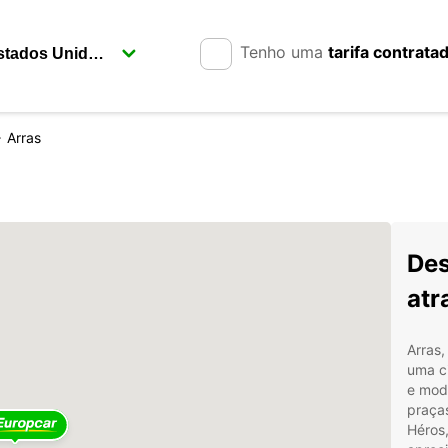
Tenho uma
tarifa contrata
Arras
Des
atr
Arras,
uma ci
e mod
praças
Héros,