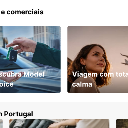
Opç
 e comerciais
Com a
flexív
scubra Model
Viagem com tota
oice
calma
ha uma viatura e
Cancele sem custos se o
uza
seu voo for cancelado
m Portugal