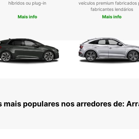
híbridos ou plug-in
veículos premium fabricados 
fabricantes lendários
A vari
Mais info
Mais info
e híb
autom
confor
conven
estaçã
tão fác
A rese
escolh
duraçã
de alu
itiner
Gra
os 
 mais populares nos arredores de: Arr
Veí
Loc
Res
Alu