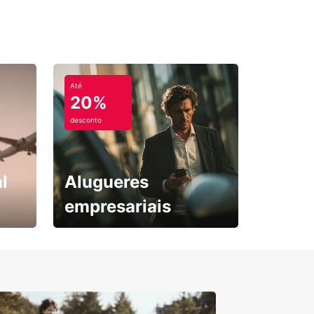
ão de aluguer só de ida para maior conveniência
 Europcar, a sua viagem a Arras será cómoda,
el e memorável.
Até
20%
desconto
l
Alugueres
empresariais
Subscreva agora e
obtenha o seu desconto.