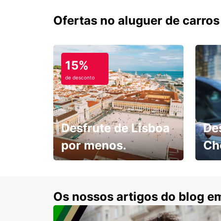
Ofertas no aluguer de carros
15%
de desconto
Desfrute de Lisboa
De
por menos.
Ch
Escol
com 15% de desconto.
cond
Os nossos artigos do blog e