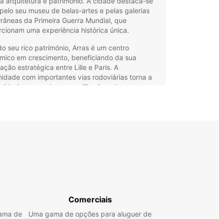
a arquitetura e património. A cidade destaca-se
pelo seu museu de belas-artes e pelas galerias
râneas da Primeira Guerra Mundial, que
cionam uma experiência histórica única.
o seu rico património, Arras é um centro
mico em crescimento, beneficiando da sua
zação estratégica entre Lille e Paris. A
idade com importantes vias rodoviárias torna a
 ideal para explorar a região circundante,
ndo a bela paisagem campestre e outras cidades
icas próximas.
guer de carros em Arras
 a Europcar
xplorar Arras e os seus arredores com total
ade, a Europcar oferece um serviço de aluguer de
 flexível e adaptado às suas necessidades. Pode
Comerciais
her entre uma vasta gama de veículos, desde
s citadinos económicos a SUVs espaçosos, carros
gama de
Uma gama de opções para aluguer de
ares, modelos de luxo, desportivos e até minivans.