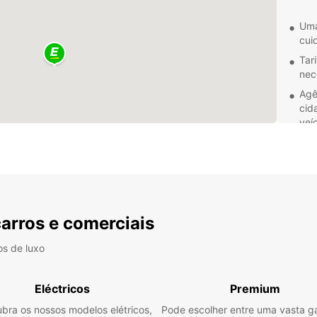
Uma
cui
Tar
nec
Agê
cid
veí
Equ
com
car
Exp
car
carros e comerciais
os de luxo
Com o 
de exp
ritmo.
Eléctricos
Premium
delici
bra os nossos modelos elétricos,
Pode escolher entre uma vasta 
cultur