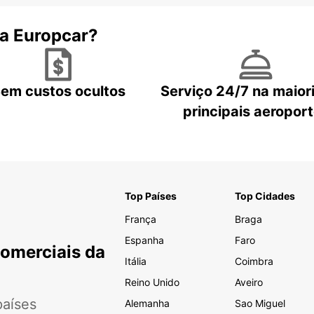
 a Europcar?
em custos ocultos
Serviço 24/7 na maior
principais aeropor
Top Países
Top Cidades
França
Braga
Espanha
Faro
Comerciais da
Itália
Coimbra
Reino Unido
Aveiro
aíses
Alemanha
Sao Miguel