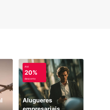
Até
20%
desconto
l
Alugueres
empresariais