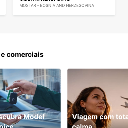
MOSTAR - BOSNIA AND HERZEGOVINA
 e comerciais
scubra Model
Viagem com tota
oice
calma