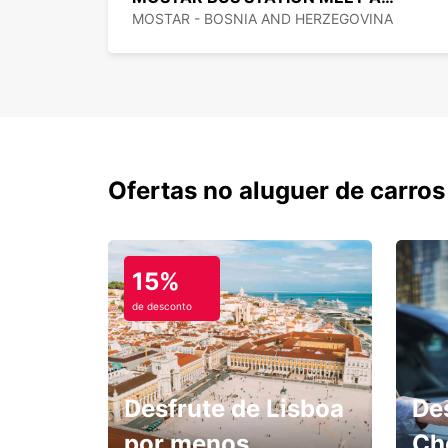
MOSTAR - BOSNIA AND HERZEGOVINA
Ofertas no aluguer de carros
15%
de desconto
Desfrute de Lisboa
De
por menos.
Ch