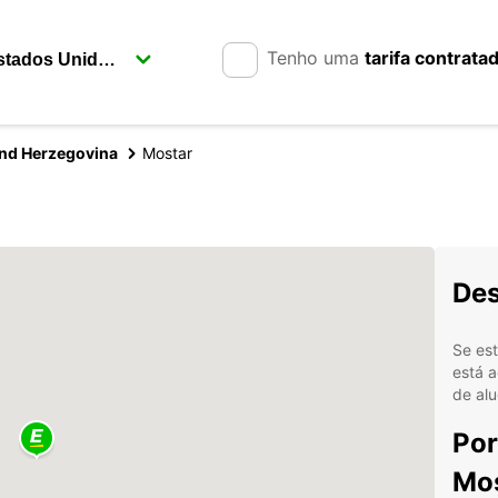
Tenho uma
tarifa contrata
And Herzegovina
Mostar
Des
Se est
está a
de alu
Por
Mos