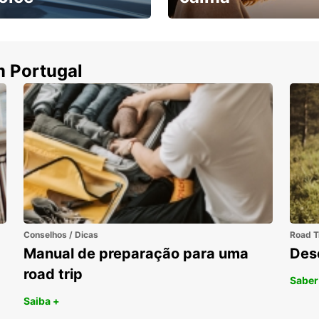
ha uma viatura e
Cancele sem custos se o
uza
seu voo for cancelado
m Portugal
Conselhos / Dicas
Road T
Manual de preparação para uma
Des
road trip
Saber
Saiba +