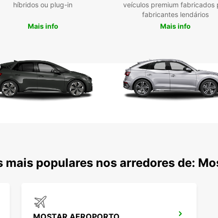
híbridos ou plug-in
veículos premium fabricados 
fabricantes lendários
Res
Mais info
Mais info
ho
Não p
Reser
exper
cheia
 mais populares nos arredores de: Mo
MOSTAR AEROPORTO