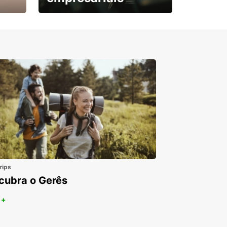
Subscreva agora e
obtenha o seu desconto.
rips
cubra o Gerês
 +