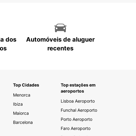
ia dos
Automóveis de aluguer
tos
recentes
Top Cidades
Top estações em
aeroportos
Menorca
Lisboa Aeroporto
Ibiza
Funchal Aeroporto
Maiorca
Porto Aeroporto
Barcelona
Faro Aeroporto