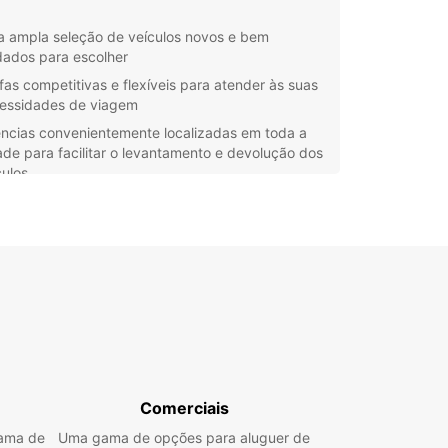
 ampla seleção de veículos novos e bem
dados para escolher
ifas competitivas e flexíveis para atender às suas
essidades de viagem
ncias convenientemente localizadas em toda a
ade para facilitar o levantamento e devolução dos
culos
ipa profissional e experiente pronta para ajudar
 todas as suas necessidades de aluguer de
ros
lorar Mostar com o seu
ro alugado
seu carro alugado da Europcar, terá a liberdade
lorar Mostar e os seus arredores no seu próprio
 Visite a famosa ponte de Mostar, desfrute da
Comerciais
osa gastronomia local e descubra a rica história e
gama de
Uma gama de opções para aluguer de
a da região.