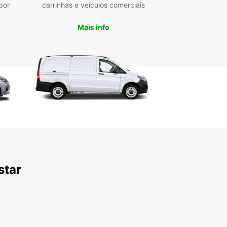
por
carrinhas e veículos comerciais
erve o seu carro em Mostar
Mais info
je mesmo
erca tempo durante a sua viagem a Mostar.
ve o seu carro com a Europcar e tenha uma
iência de aluguer de carros sem complicações e
 de vantagens.
star