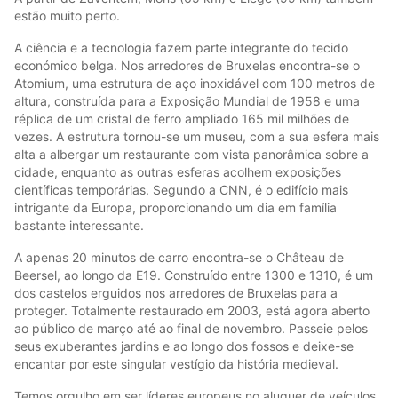
estão muito perto.
A ciência e a tecnologia fazem parte integrante do tecido
económico belga. Nos arredores de Bruxelas encontra-se o
Atomium, uma estrutura de aço inoxidável com 100 metros de
altura, construída para a Exposição Mundial de 1958 e uma
réplica de um cristal de ferro ampliado 165 mil milhões de
vezes. A estrutura tornou-se um museu, com a sua esfera mais
alta a albergar um restaurante com vista panorâmica sobre a
cidade, enquanto as outras esferas acolhem exposições
científicas temporárias. Segundo a CNN, é o edifício mais
intrigante da Europa, proporcionando um dia em família
bastante interessante.
A apenas 20 minutos de carro encontra-se o Château de
Beersel, ao longo da E19. Construído entre 1300 e 1310, é um
dos castelos erguidos nos arredores de Bruxelas para a
proteger. Totalmente restaurado em 2003, está agora aberto
ao público de março até ao final de novembro. Passeie pelos
seus exuberantes jardins e ao longo dos fossos e deixe-se
encantar por este singular vestígio da história medieval.
Temos orgulho em ser líderes europeus no aluguer de veículos.