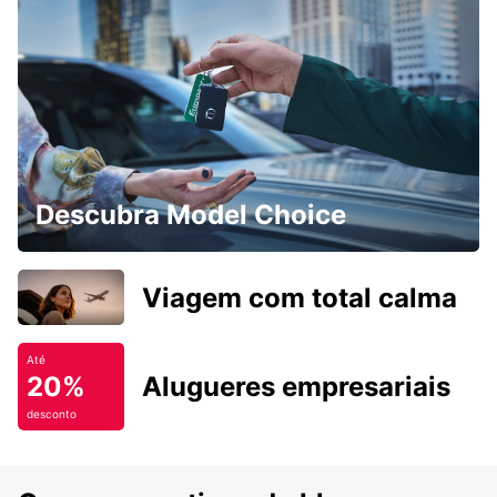
Descubra Model Choice
Viagem com total calma
Até
20%
Alugueres empresariais
desconto