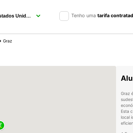
Tenho uma
tarifa contrata
Graz
Alu
Graz é
sudes
económ
Esta 
local 
eficie