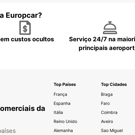
 a Europcar?
em custos ocultos
Serviço 24/7 na maior
principais aeropor
Top Países
Top Cidades
França
Braga
Espanha
Faro
Comerciais da
Itália
Coimbra
Reino Unido
Aveiro
aíses
Alemanha
Sao Miguel