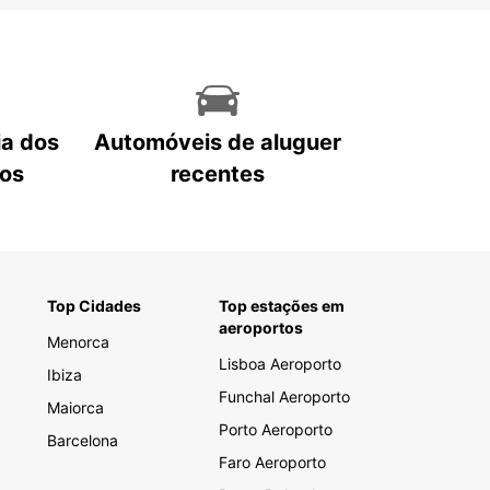
ia dos
Automóveis de aluguer
tos
recentes
Top Cidades
Top estações em
aeroportos
Menorca
Lisboa Aeroporto
Ibiza
Funchal Aeroporto
Maiorca
Porto Aeroporto
Barcelona
Faro Aeroporto