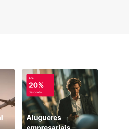
Até
20%
desconto
l
Alugueres
empresariais