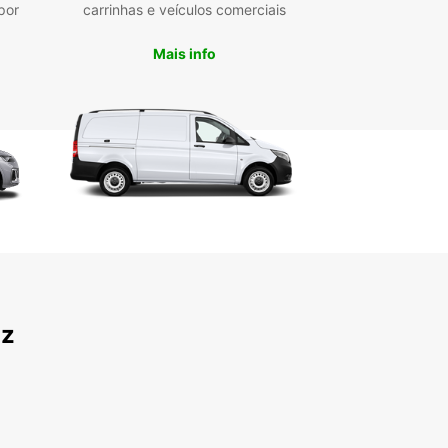
por
carrinhas e veículos comerciais
iness Solutions (EBSS), com condições especiais
ta diversificada para responder a diferentes
Mais info
essidades de transporte
recise de um veículo para um projeto pessoal ou
eforçar a sua frota empresarial, a Europcar em
arante uma solução flexível e eficiente. Alugue
ente a sua carrinha ou camião e beneficie de um
o profissional, adaptado às exigências do
o local.
az