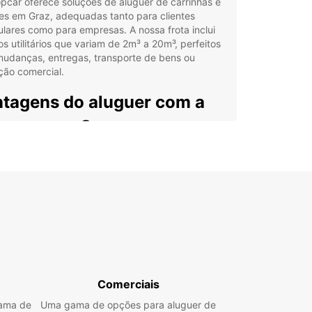
pcar oferece soluções de aluguer de carrinhas e
es em Graz, adequadas tanto para clientes
ulares como para empresas. A nossa frota inclui
os utilitários que variam de 2m³ a 20m³, perfeitos
mudanças, entregas, transporte de bens ou
ação comercial.
tagens do aluguer com a
opcar em Graz
culos disponíveis para curtos, médios e longos
íodos de aluguer
ão de aluguer em regime de ida, facilitando a
ística sem necessidade de devolução ao ponto
ial
ais de recolha convenientes no centro da cidade,
oporto e estação de comboios
cesso de reserva online rápido e simples, com
Comerciais
io personalizado ao cliente
gama de
Uma gama de opções para aluguer de
rta dedicada para empresas através do Europcar