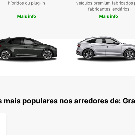
híbridos ou plug-in
veículos premium fabricados 
Bus
fabricantes lendários
Fro
Mais info
Mais info
nec
Quer p
para r
Graz g
facilm
serviç
mercad
 mais populares nos arredores de: Gr