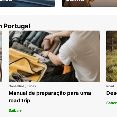
ha uma viatura e
Cancele sem custos se o
uza
seu voo for cancelado
m Portugal
Conselhos / Dicas
Road T
Manual de preparação para uma
Des
road trip
Saber
Saiba +