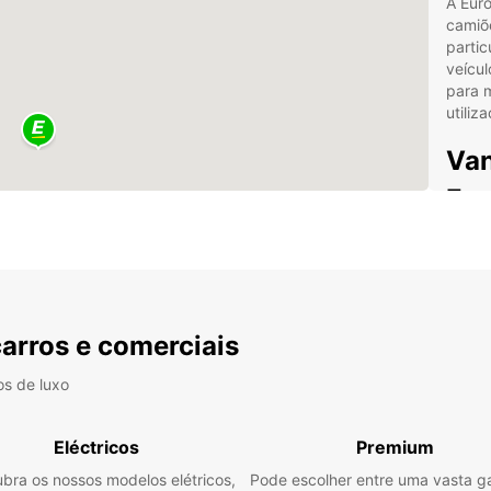
A Euro
camiõ
partic
veícul
para 
utiliz
Van
Eur
Veí
per
Opç
log
carros e comerciais
inic
Loc
os de luxo
aer
Pro
Eléctricos
Premium
apo
bra os nossos modelos elétricos,
Pode escolher entre uma vasta 
Ofe