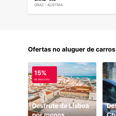
GRAZ - AUSTRIA
Ofertas no aluguer de carros
15%
de desconto
Desfrute de Lisboa
De
por menos.
Ch