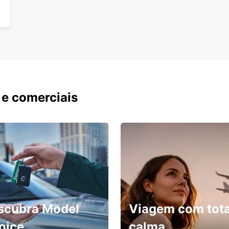
 e comerciais
scubra Model
Viagem com tota
oice
calma