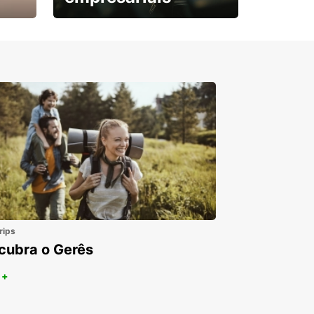
Subscreva agora e
obtenha o seu desconto.
rips
cubra o Gerês
 +