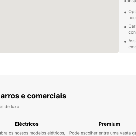
transp
Opç
nec
Car
con
Ass
eme
Uma
qua
Seja 
comer
de pes
para s
carros e comerciais
inform
os de luxo
Eléctricos
Premium
bra os nossos modelos elétricos,
Pode escolher entre uma vasta 