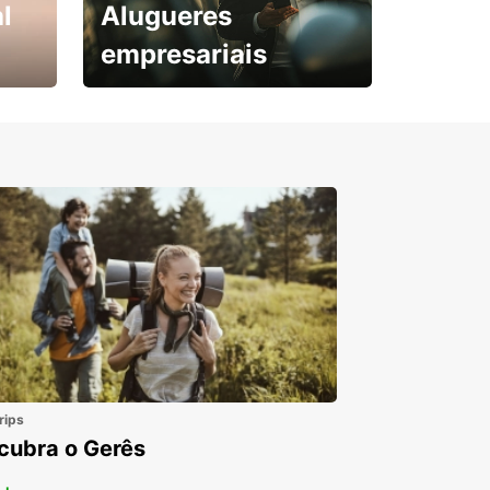
l
Alugueres
empresariais
Subscreva agora e
obtenha o seu desconto.
rips
cubra o Gerês
 +