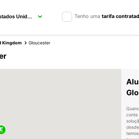
Tenho uma
tarifa contrata
ed Kingdom
Gloucester
er
Alu
Glo
Quando
conte 
soluç
desde 
temos