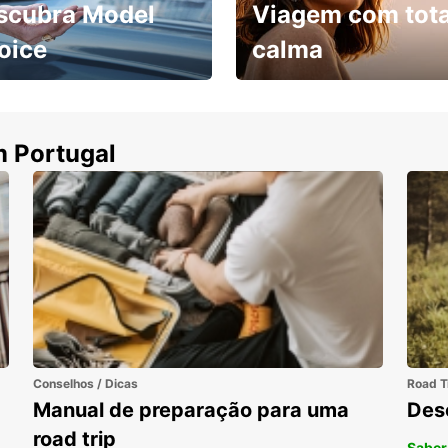
scubra Model
Viagem com tota
oice
calma
ha uma viatura e
Cancele sem custos se o
uza
seu voo for cancelado
m Portugal
Conselhos / Dicas
Road T
Manual de preparação para uma
Des
road trip
Saber