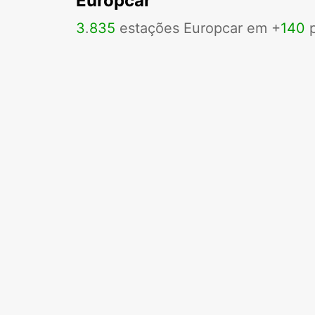
Europcar
3
.
835
estações Europcar em +
140
p