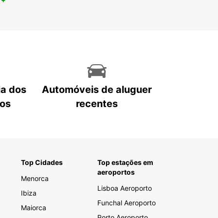
ia dos
Automóveis de aluguer
tos
recentes
Top Cidades
Top estações em
aeroportos
Menorca
Lisboa Aeroporto
Ibiza
Funchal Aeroporto
Maiorca
Porto Aeroporto