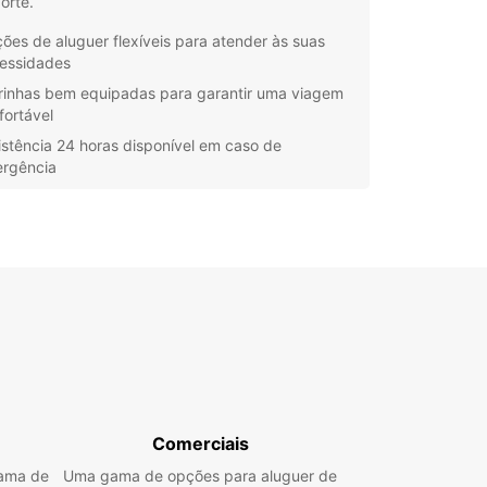
orte.
ões de aluguer flexíveis para atender às suas
essidades
rinhas bem equipadas para garantir uma viagem
fortável
istência 24 horas disponível em caso de
rgência
 equipa dedicada pronta para ajudá-lo com
lquer dúvida
para uma mudança de casa, uma entrega
cial ou simplesmente para transportar um grupo
soas, a Europcar Gloucester tem a solução certa
i. Não hesite em contactar-nos para mais
ações e reserve a sua carrinha hoje mesmo.
Comerciais
gama de
Uma gama de opções para aluguer de