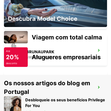
WINTERTHUR, TOESS AMAG
Descubra Model Choice
WINTERTHUR - SWITZERLAND
Viagem com total calma
ZURICH BRUNAUPARK
Até
20%
Alugueres empresariais
ZURICH - SWITZERLAND
desconto
Os nossos artigos do blog em
ZURIQUE KLOTEN AEROPORTO ZRH
Portugal
ZURICH - SWITZERLAND
Desbloqueie os seus benefícios Privilege
For You