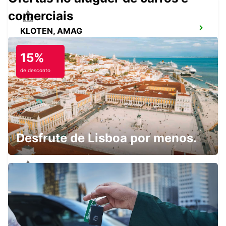
comerciais
KLOTEN, AMAG
KLOTEN - SWITZERLAND
15%
de desconto
ZURIQUE, NORTE, OERLIKON
ZURICH - SWITZERLAND
Desfrute de Lisboa por menos.
ZURIQUE, CENTRO, ESTACAO CENTRAL
ZURICH - SWITZERLAND