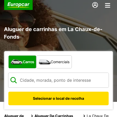
Aluguer de carrinhas em La Chaux-de-
Fonds
Que tipo de veículo pretende?
Carros
Comerciais
Selecionar o local de recolha
Aluguer de
Aluguer De Carrinhas
La Chaux De