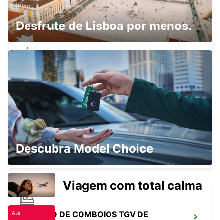
BERN - SWITZERLAND
Desfrute de Lisboa por menos.
GERBER PANNENDIENST AG
BERN - SWITZERLAND
BERNA, WANKDORF
Descubra Model Choice
BERN - SWITZERLAND
Viagem com total calma
ESTAÇÃO DE COMBOIOS TGV DE
Até