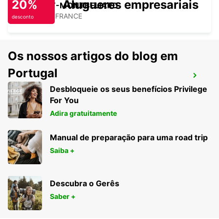
20%
Alugueres empresariais
BELFORT-MONTBELIARD
MEROUX - FRANCE
desconto
Os nossos artigos do blog em
Portugal
KIRCHBERG BURGDORF
Desbloqueie os seus benefícios Privilege
KIRCHBERG - SWITZERLAND
For You
Adira gratuitamente
Manual de preparação para uma road trip
Saiba +
Descubra o Gerês
Saber +