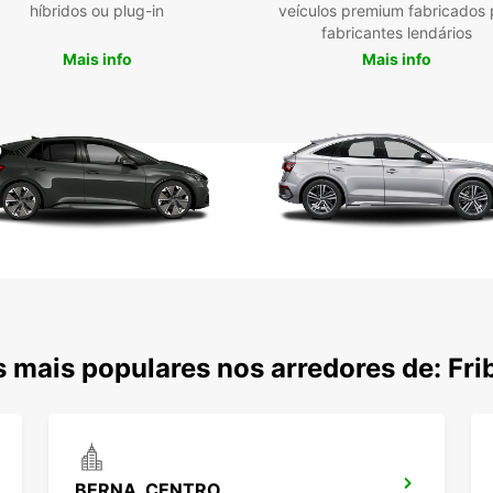
e g
híbridos ou plug-in
veículos premium fabricados 
fabricantes lendários
Loc
cid
Mais info
Mais info
a su
Res
equ
Veí
seg
Seja 
transp
ideal 
 mais populares nos arredores de: Fri
BERNA, CENTRO