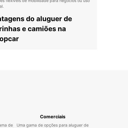
es flexíveis de mobilidade para negócios ou uso
l.
tagens do aluguer de
rinhas e camiões na
opcar
ropcar, oferecemos uma ampla gama de veículos
ários adaptados às suas necessidades, desde
nas carrinhas de 2m³ até camiões de 20m³,
tos para mudanças, entregas e transporte de
orias. Atendemos tanto clientes particulares
empresas, garantindo soluções práticas e
micas para todas as situações.
guer disponível para curtos, médios ou longos
íodos, com possibilidade de devolução num local
erente (one-way rentals).
Comerciais
rta dedicada para empresas através do Europcar
iness Solutions (EBSS), com condições especiais
gama de
Uma gama de opções para aluguer de