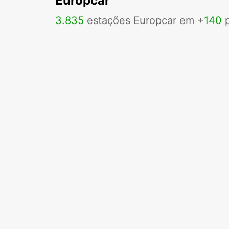
Europcar
3
.
835
estações Europcar em +
140
p