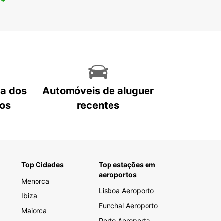
ia dos
Automóveis de aluguer
tos
recentes
Top Cidades
Top estações em
aeroportos
Menorca
Lisboa Aeroporto
Ibiza
Funchal Aeroporto
Maiorca
Porto Aeroporto