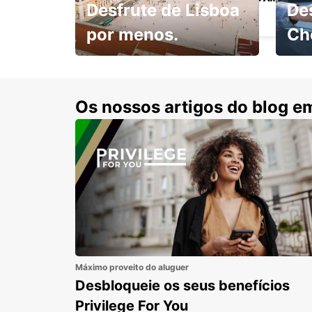
Desfrute de Lisboa
De
MONTREUX - SWITZERLAND
por menos.
Ch
Escol
com 15% de desconto.
cond
Os nossos artigos do blog e
Máximo proveito do aluguer
Desbloqueie os seus benefícios
Privilege For You