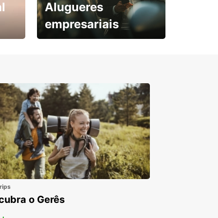
l
Alugueres
empresariais
Subscreva agora e
obtenha o seu desconto.
rips
cubra o Gerês
 +