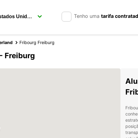
Tenho uma
tarifa contrata
erland
Fribourg Freiburg
- Freiburg
Alu
Fri
Fribou
conhe
estrat
posiç
transp