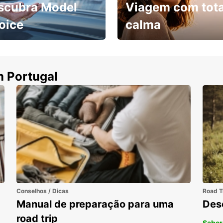
scubra Model
Viagem com tota
oice
calma
ha uma viatura e
Cancele sem custos se o
uza
seu voo for cancelado
m Portugal
Conselhos / Dicas
Road T
Manual de preparação para uma
Des
road trip
Saber