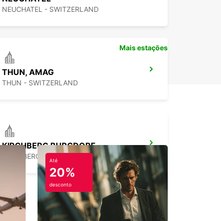
NEUCHATEL - SWITZERLAND
Mais estações
THUN, AMAG
THUN - SWITZERLAND
KIRCHBERG BURGDORF
KIRCHBERG - SWITZERLAND
Até
20%
desconto