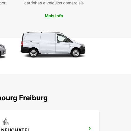
estão personalizada.
por
carrinhas e veículos comerciais
ais de levantamento convenientes no centro da
ade, aeroporto e estação de comboios, facilitando
Mais info
a logística.
erva rápida e simples online, com apoio de uma
ipa de atendimento ao cliente pronta para ajudar.
culos modernos e bem mantidos, garantindo
urança e conforto em todas as deslocações.
para uma mudança, entrega comercial ou
orte de bens, a Europcar em Fribourg é a escolha
para quem valoriza eficiência e flexibilidade.
bourg Freiburg
NEUCHATEL