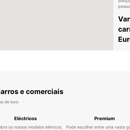
soluçõ
pessoa
Van
car
Eur
Na Eu
utilit
peque
perfei
mercad
como 
econó
carros e comerciais
Alu
os de luxo
per
dif
Eléctricos
Premium
Ofe
Bus
bra os nossos modelos elétricos,
Pode escolher entre uma vasta 