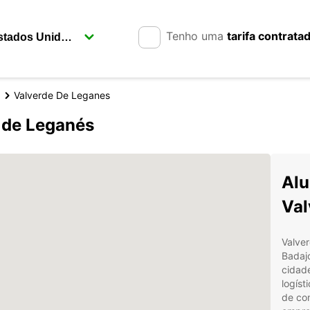
Tenho uma
tarifa contrata
Valverde De Leganes
 de Leganés
Alu
Val
Valver
Badaj
cidade
logíst
de com