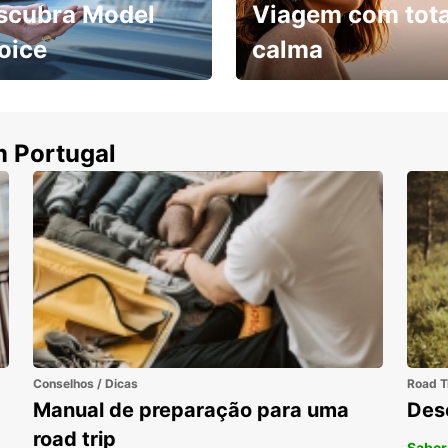
scubra Model
Viagem com tota
oice
calma
ha uma viatura e
Cancele sem custos se o
uza
seu voo for cancelado
m Portugal
Conselhos / Dicas
Road T
Manual de preparação para uma
Des
road trip
Saber