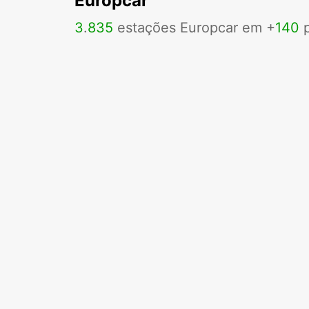
Europcar
3
.
835
estações Europcar em +
140
p