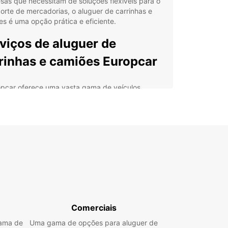
as que necessitam de soluções flexíveis para o
orte de mercadorias, o aluguer de carrinhas e
s é uma opção prática e eficiente.
viços de aluguer de
rinhas e camiões Europcar
opcar oferece uma vasta gama de veículos
ários, desde carrinhas de 2m³ até camiões de
ideais para mudanças, entregas, transporte de
orias e uso comercial. O serviço é dirigido tanto
ntes particulares como a empresas, garantindo
s adaptadas a cada necessidade.
Europcar Business Solutions (EBSS), as
sas beneficiam de uma oferta dedicada que
ta a gestão das frotas e dos alugueres, tornando o
so ainda mais eficiente. Os pontos de recolha
estrategicamente situados no centro da cidade,
Comerciais
roporto e na estação de comboios,
rcionando máxima conveniência.
gama de
Uma gama de opções para aluguer de