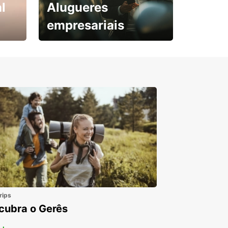
l
Alugueres
empresariais
Subscreva agora e
obtenha o seu desconto.
rips
cubra o Gerês
 +