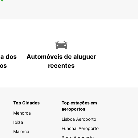
ia dos
Automóveis de aluguer
tos
recentes
Top Cidades
Top estações em
aeroportos
Menorca
Lisboa Aeroporto
Ibiza
Funchal Aeroporto
Maiorca
Porto Aeroporto