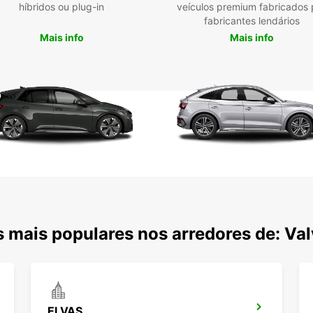
híbridos ou plug-in
veículos premium fabricados 
Além d
fabricantes lendários
por um
Mais info
Mais info
que a
de alu
ou lon
de ida
Veí
20
Ser
Ofe
sim
Rec
est
Res
 mais populares nos arredores de: Va
Alu
Opç
ELVAS