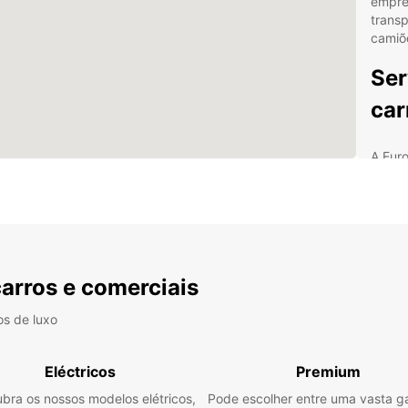
empres
transp
camiõe
Ser
car
A Eur
utilit
20m³, 
mercad
a clie
opçõe
Com o 
carros e comerciais
empre
facili
os de luxo
proces
estão 
Eléctricos
Premium
no ae
propo
bra os nossos modelos elétricos,
Pode escolher entre uma vasta 