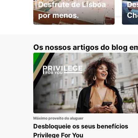
Desfrute de Lisboa
De
TORRES NOVAS - PORTUGAL
por menos.
Ch
Escol
com 15% de desconto.
cond
Os nossos artigos do blog e
Máximo proveito do aluguer
Desbloqueie os seus benefícios
Privilege For You