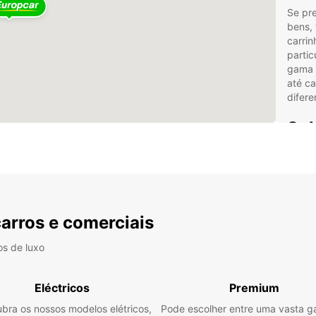
Se pre
bens,
carrin
partic
gama d
até c
difere
Sol
os 
A noss
até 20
seja 
carros e comerciais
pessoa
(EBSS
os de luxo
especi
Alu
Eléctricos
Premium
Veí
bra os nossos modelos elétricos,
Pode escolher entre uma vasta 