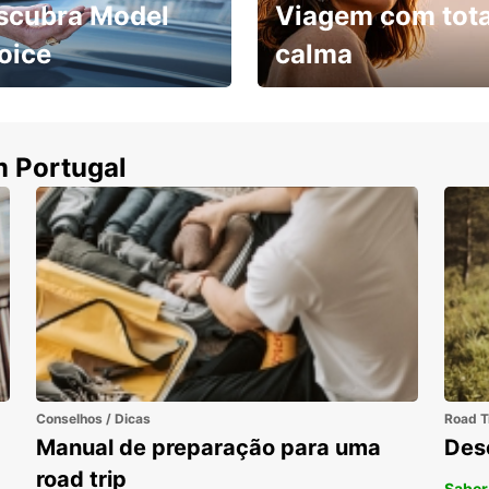
scubra Model
Viagem com tota
oice
calma
ha uma viatura e
Cancele sem custos se o
uza
seu voo for cancelado
m Portugal
Conselhos / Dicas
Road T
Manual de preparação para uma
Des
road trip
Saber