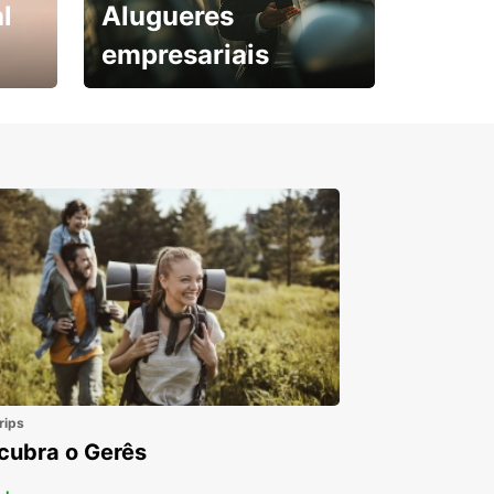
l
Alugueres
empresariais
Subscreva agora e
obtenha o seu desconto.
rips
cubra o Gerês
 +