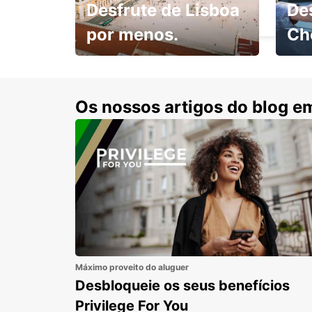
Desfrute de Lisboa
De
ALCORCON - SPAIN
por menos.
Ch
Escol
com 15% de desconto.
cond
Os nossos artigos do blog e
Máximo proveito do aluguer
Desbloqueie os seus benefícios
Privilege For You