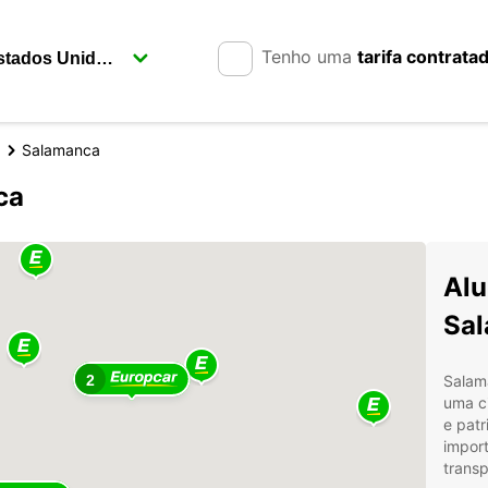
Tenho uma
tarifa contrata
Salamanca
ca
Alu
Sa
2
Salama
uma ci
e patr
import
transp