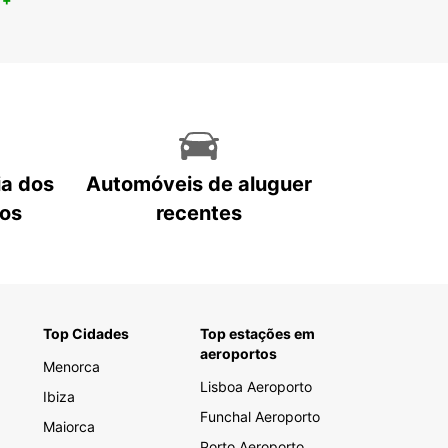
ia dos
Automóveis de aluguer
tos
recentes
Top Cidades
Top estações em
aeroportos
Menorca
Lisboa Aeroporto
Ibiza
Funchal Aeroporto
Maiorca
Porto Aeroporto