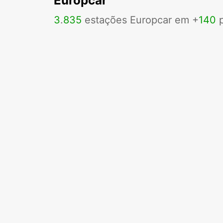
Europcar
3
.
835
estações Europcar em +
140
p