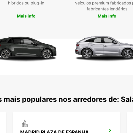
tra
híbridos ou plug-in
veículos premium fabricados 
fabricantes lendários
Fro
cap
Mais info
Mais info
Loc
cid
Res
ded
Opç
dur
Pos
flex
Com a
precis
garant
 mais populares nos arredores de: S
necess
MADRID PLAZA DE ESPANHA