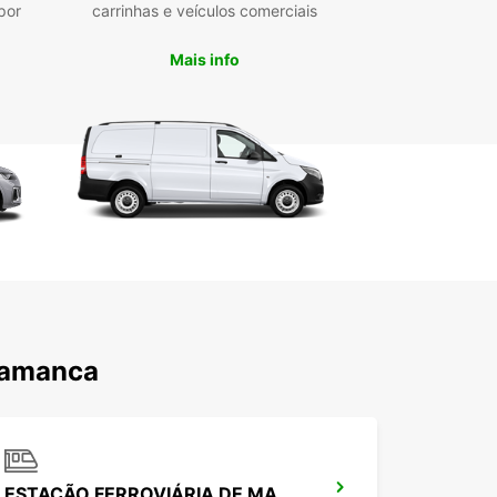
nsporte de mercadorias
por
carrinhas e veículos comerciais
ta diversificada: carrinhas e camiões com várias
acidades
Mais info
ais convenientes para levantamento: centro da
ade, aeroporto e estação de comboios
erva rápida e fácil online com apoio ao cliente
icado
ões de aluguer de curta, média ou longa
ação
sibilidade de aluguer em sentido único para maior
ibilidade
 Europcar, alugue a carrinha ou camião que
a em Salamanca de forma simples e eficiente,
indo um serviço fiável e adaptado às suas
alamanca
idades logísticas e de transporte.
ESTAÇÃO FERROVIÁRIA DE MADRID CHAMARTIN