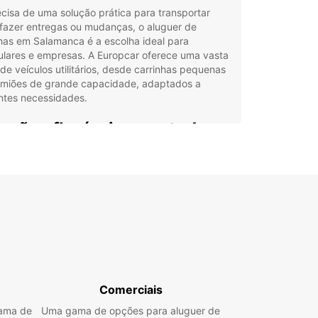
cisa de uma solução prática para transportar
 fazer entregas ou mudanças, o aluguer de
has em Salamanca é a escolha ideal para
ulares e empresas. A Europcar oferece uma vasta
e veículos utilitários, desde carrinhas pequenas
amiões de grande capacidade, adaptados a
ntes necessidades.
uções flexíveis para todos
clientes
a frota inclui veículos com volumes desde 2m³
m³, perfeitos para diferentes tipos de transporte,
para uso comercial, entregas ou mudanças
is. Com o serviço Europcar Business Solutions
), as empresas beneficiam de condições
ais, apoio dedicado e soluções personalizadas.
guer disponível para particulares e empresas
Comerciais
culos adaptados a mudanças, entregas e
gama de
Uma gama de opções para aluguer de