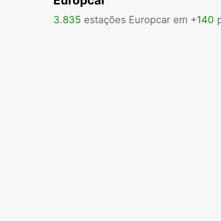
Europcar
3
.
835
estações Europcar em +
140
p