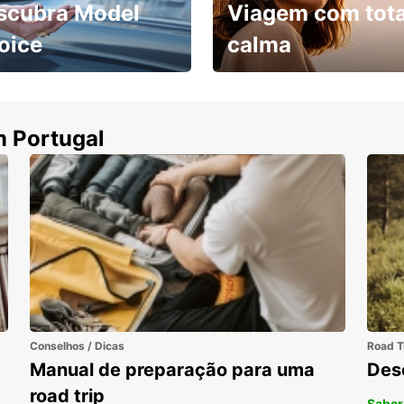
scubra Model
Viagem com tota
oice
calma
ha uma viatura e
Cancele sem custos se o
uza
seu voo for cancelado
m Portugal
Conselhos / Dicas
Road T
Manual de preparação para uma
Des
road trip
Saber