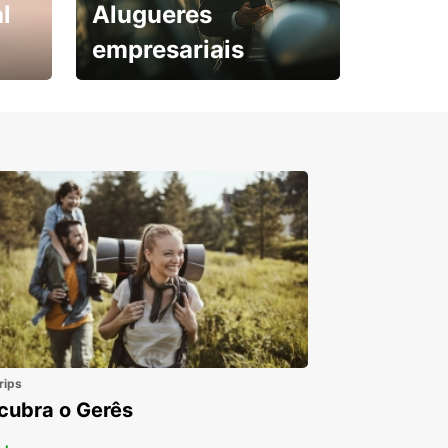
l
Alugueres
empresariais
Subscreva agora e
obtenha o seu desconto.
rips
cubra o Gerês
 +