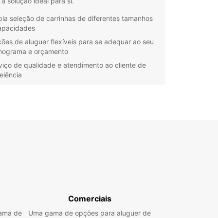
a solução ideal para si.
la seleção de carrinhas de diferentes tamanhos
apacidades
ões de aluguer flexíveis para se adequar ao seu
nograma e orçamento
viço de qualidade e atendimento ao cliente de
elência
alizações convenientes em toda a Cidade da
a para facilitar a sua experiência de aluguer
ropcar, estamos empenhados em fornecer
es de aluguer de veículos de alta qualidade para
os nossos clientes. Com a nossa frota
ificada e equipa experiente, pode confiar em nós
ornar a sua experiência de aluguer de carrinhas
ade da Maia simples e tranquila.
Comerciais
gama de
Uma gama de opções para aluguer de