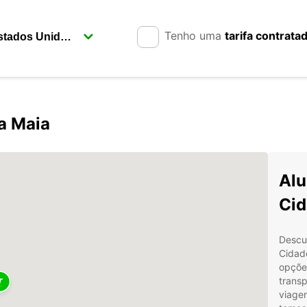
Tenho uma
tarifa contrata
a Maia
Alu
Cid
Descu
Cidad
opçõe
trans
viage