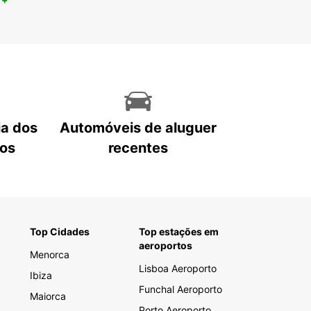
ia dos
Automóveis de aluguer
tos
recentes
Top Cidades
Top estações em
aeroportos
Menorca
Lisboa Aeroporto
Ibiza
Funchal Aeroporto
Maiorca
Porto Aeroporto