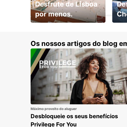
Desfrute de Lisboa
De
BRAGA - PORTUGAL
por menos.
Ch
Escol
com 15% de desconto.
cond
Os nossos artigos do blog e
Máximo proveito do aluguer
Desbloqueie os seus benefícios
Privilege For You