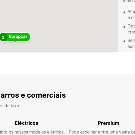
temos 
Amp
e c
Opç
cro
3
Ser
exc
Loc
Mai
Na Eu
soluçõ
todos 
divers
carros e comerciais
para t
na Cid
os de luxo
Eléctricos
Premium
bra os nossos modelos elétricos,
Pode escolher entre uma vasta 