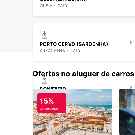
OLBIA - ITALY
PORTO CERVO (SARDENHA)
ARZACHENA - ITALY
Ofertas no aluguer de carros
BONIFACIO
BONIFACIO - FRANCE
15%
de desconto
SASSARI (SARDENHA)