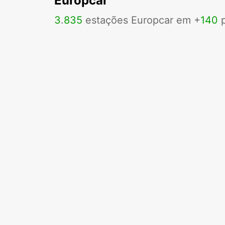
Europcar
3
.
835
estações Europcar em +
140
p