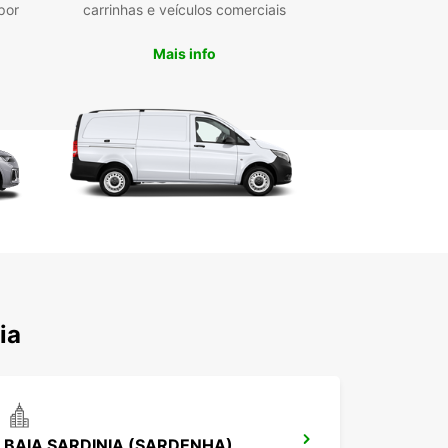
e já a sua carrinha de aluguer em Olbia com a
por
carrinhas e veículos comerciais
car e comece a sua aventura hoje mesmo!
Mais info
ia
BAIA SARDINIA (SARDENHA)