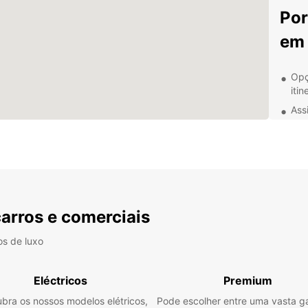
Por
em 
Opç
itin
Ass
Car
gar
Equ
Des
sua
carros e comerciais
os de luxo
Com a 
explor
deslum
Eléctricos
Premium
fazer 
bra os nossos modelos elétricos,
Pode escolher entre uma vasta 