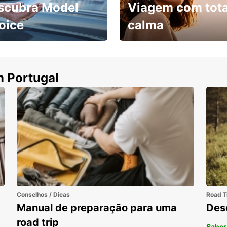
scubra Model
Viagem com tota
oice
calma
ha uma viatura e
Cancele sem custos se o
uza
seu voo for cancelado
m Portugal
Conselhos / Dicas
Road T
Manual de preparação para uma
Des
road trip
Saber