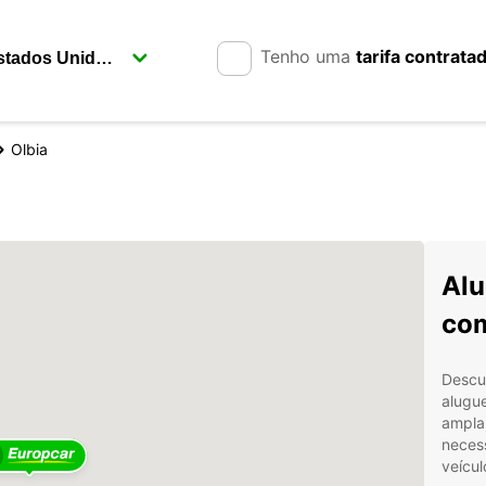
Tenho uma
tarifa contrata
Olbia
Alu
com
Descu
alugu
ampla 
neces
veícul