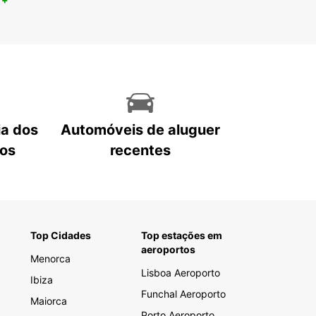
ia dos
Automóveis de aluguer
tos
recentes
Top Cidades
Top estações em
aeroportos
Menorca
Lisboa Aeroporto
Ibiza
Funchal Aeroporto
Maiorca
Porto Aeroporto