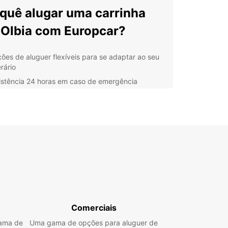
quê alugar uma carrinha
Olbia com Europcar?
ões de aluguer flexíveis para se adaptar ao seu
erário
istência 24 horas em caso de emergência
rinhas modernas e bem conservadas para
antir uma viagem segura
ipe amigável e experiente pronta para ajudá-lo
cubra Olbia e além com a
 carrinha alugada
sua carrinha alugada, você terá a liberdade de
ar Olbia e seus belos arredores. De praias
brantes a vilas pitorescas, há muito para ver e
Comerciais
nesta região da Sardenha.
gama de
Uma gama de opções para aluguer de