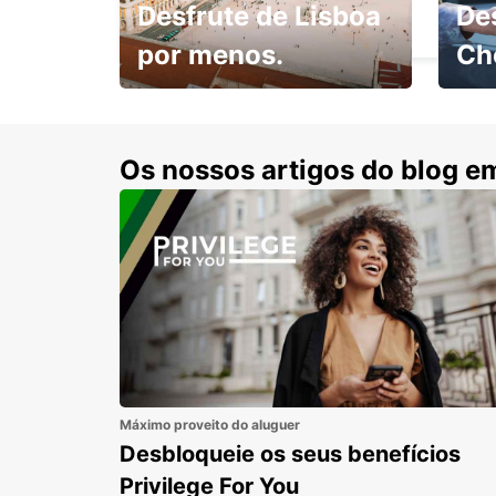
Desfrute de Lisboa
De
SASSARI - ITALY
por menos.
Ch
Escol
com 15% de desconto.
cond
Os nossos artigos do blog e
Máximo proveito do aluguer
Desbloqueie os seus benefícios
Privilege For You