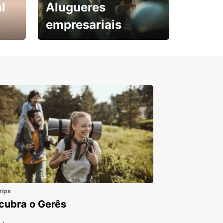
l
Alugueres
empresariais
Subscreva agora e
obtenha o seu desconto.
rips
cubra o Gerês
 +