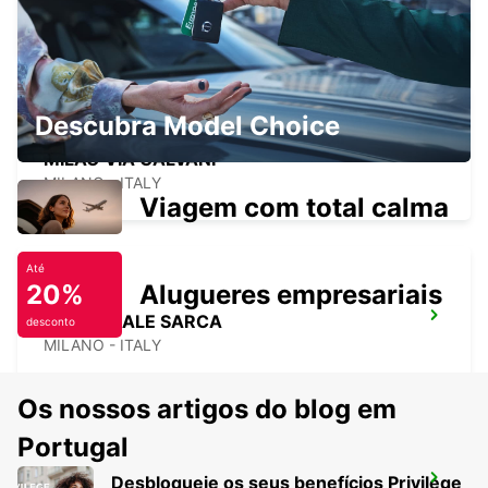
ASSAGO - ITALY
Descubra Model Choice
MILÃO VIA GALVANI
MILANO - ITALY
Viagem com total calma
Até
20%
Alugueres empresariais
MILÃO VIALE SARCA
desconto
MILANO - ITALY
Os nossos artigos do blog em
Portugal
Desbloqueie os seus benefícios Privilege
MILÃO VIALE UMBRIA