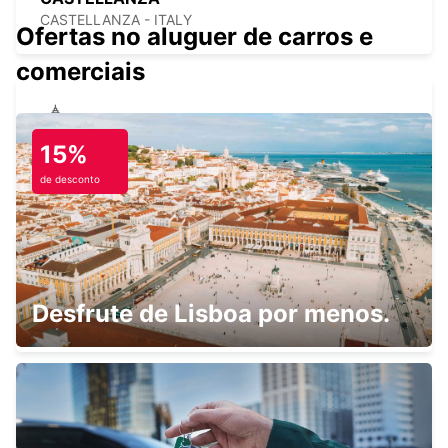
CASTELLANZA - ITALY
Ofertas no aluguer de carros e
comerciais
MILÃO VIALE ARETUSA
15%
MILANO - ITALY
de desconto
MILÃO VIALE ESPINASSE
Desfrute de Lisboa por menos.
MILANO - ITALY
MILÃO ASSAGO