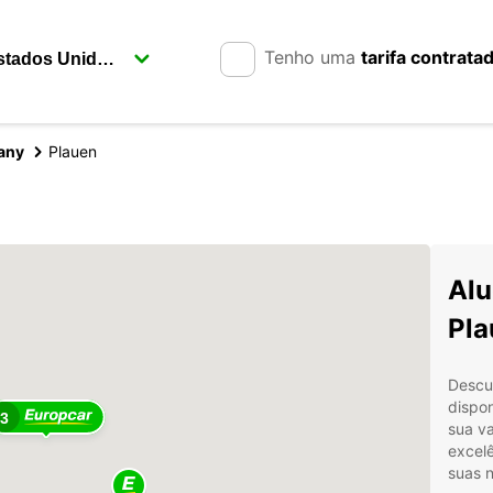
Tenho uma
tarifa contrata
any
Plauen
2
Alu
Pla
Descu
dispo
3
sua va
excelê
suas 