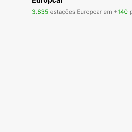
Europcar
3
.
835
estações Europcar em +
140
p