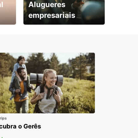
l
Alugueres
empresariais
Subscreva agora e
obtenha o seu desconto.
rips
cubra o Gerês
 +