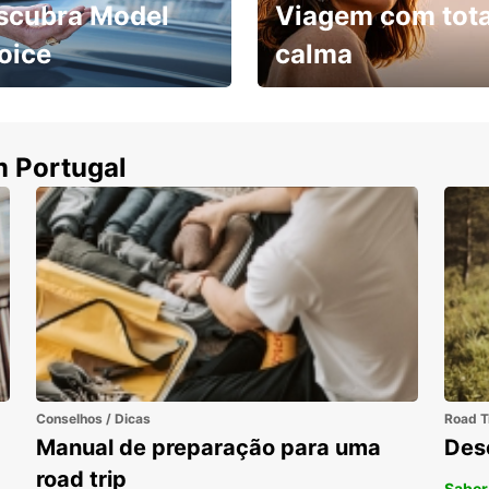
scubra Model
Viagem com tota
oice
calma
ha uma viatura e
Cancele sem custos se o
uza
seu voo for cancelado
m Portugal
Conselhos / Dicas
Road T
Manual de preparação para uma
Des
road trip
Saber