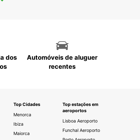
ia dos
Automóveis de aluguer
tos
recentes
Top Cidades
Top estações em
aeroportos
Menorca
Lisboa Aeroporto
Ibiza
Funchal Aeroporto
Maiorca
Porto Aeroporto