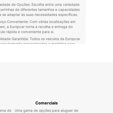
iedade de Opções: Escolha entre uma variedade
carrinhas de diferentes tamanhos e capacidades
a se adaptar às suas necessidades específicas.
viço Conveniente: Com várias localizações em
uen, a Europcar torna a recolha e entrega do
culo rápida e conveniente para si.
lidade Garantida: Todos os veículos da Europcar
 regularmente inspecionados e mantidos para
antir a sua segurança e conforto durante a
gem.
ervas Simples: Faça a sua reserva online de
ma rápida e fácil, escolhendo as datas e o tipo de
rinha desejado com apenas alguns cliques.
te da liberdade de explorar Plauen e arredores
ma carrinha alugada da Europcar. A nossa equipa
da está pronta para ajudá-lo a encontrar a
r opção para a sua próxima viagem. Contacte-
oje mesmo e comece a planear a sua aventura!
Comerciais
gama de
Uma gama de opções para aluguer de