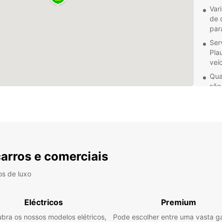
Var
de 
par
Ser
Pla
veí
Qua
são
gar
via
Res
for
car
carros e comerciais
Desfru
com u
dedica
os de luxo
melho
nos h
Eléctricos
Premium
bra os nossos modelos elétricos,
Pode escolher entre uma vasta 