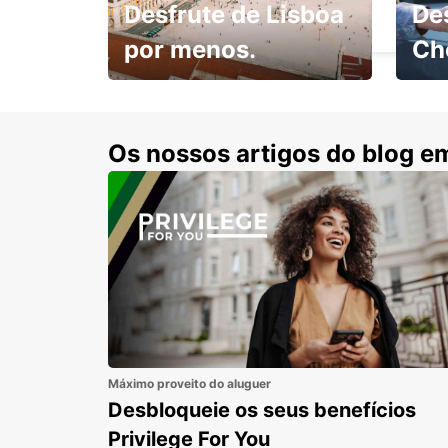
Desfrute de Lisboa
De
COTTBUS - GERMANY
por menos.
Ch
Escol
com 15% de desconto.
cond
Os nossos artigos do blog e
Máximo proveito do aluguer
Desbloqueie os seus benefícios
Privilege For You