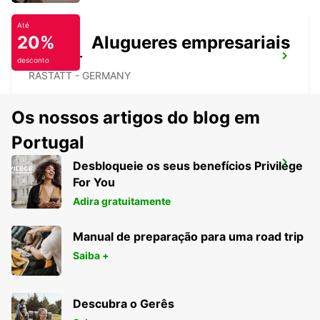
Até
20%
Alugueres empresariais
RASTATT
desconto
RASTATT - GERMANY
Os nossos artigos do blog em
Portugal
Desbloqueie os seus benefícios Privilege
SAVERNE
For You
SAVERNE - FRANCE
Adira gratuitamente
Manual de preparação para uma road trip
Saiba +
Descubra o Gerês