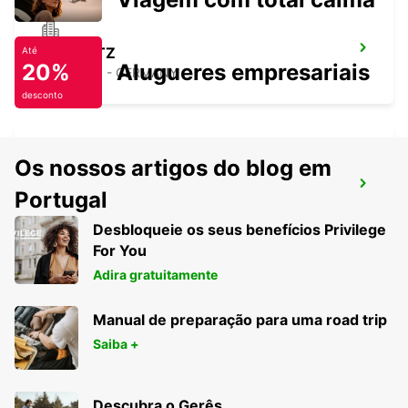
CHEMNITZ
Até
20%
Alugueres empresariais
CHEMNITZ - GERMANY
desconto
Os nossos artigos do blog em
ZWICKAU
Portugal
ZWICKAU - GERMANY
Desbloqueie os seus benefícios Privilege
For You
Adira gratuitamente
Manual de preparação para uma road trip
Saiba +
Descubra o Gerês