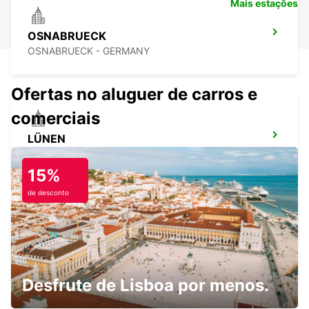
Mais estações
OSNABRUECK
OSNABRUECK - GERMANY
Ofertas no aluguer de carros e
comerciais
LÜNEN
LUENEN - GERMANY
15%
de desconto
BERGKAMEN
BERGKAMEN - GERMANY
Desfrute de Lisboa por menos.