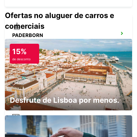
Ofertas no aluguer de carros e
comerciais
PADERBORN
PADERBORN - GERMANY
15%
de desconto
KASSEL
KASSEL - GERMANY
Desfrute de Lisboa por menos.
HANÔVER ESTAÇÃO CENTRAL
HANNOVER - GERMANY