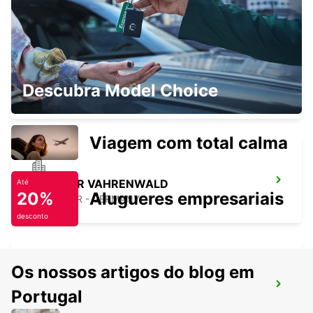
MINDEN
Descubra Model Choice
MINDEN - GERMANY
Viagem com total calma
HANÔVER VAHRENWALD
Até
20%
Alugueres empresariais
HANNOVER - GERMANY
desconto
Os nossos artigos do blog em
SALZGITTER
Portugal
SALZGITTER - GERMANY