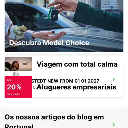
HAMBURG - GERMANY
NORDERSTEDT
Descubra Model Choice
NORDERSTEDT - GERMANY
Viagem com total calma
NORDERSTEDT NEW FROM 01 01 2027
Até
20%
Alugueres empresariais
NORDERSTEDT - GERMANY
desconto
Os nossos artigos do blog em
HAMBURG BERGEDORF NEW FROM 1 10
Portugal