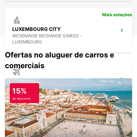
Mais estações
LUXEMBOURG CITY
WICKRANGE RECKANGE S/MESS -
LUXEMBOURG
Ofertas no aluguer de carros e
comerciais
AEROPORTO DE FRANKFURT HAHN
HAHN-FLUGHAFEN - GERMANY
15%
de desconto
THIONVILLE YUTZ
YUTZ - FRANCE