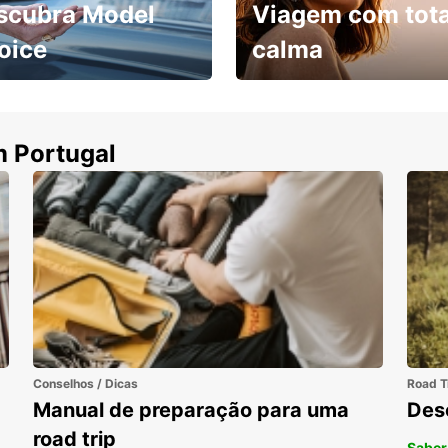
scubra Model
Viagem com tota
oice
calma
ha uma viatura e
Cancele sem custos se o
uza
seu voo for cancelado
m Portugal
Conselhos / Dicas
Road T
Manual de preparação para uma
Des
road trip
Saber