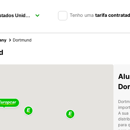
Tenho uma
tarifa contrata
any
Dortmund
d
Alu
Do
Dortmu
import
A sua 
distri
para 