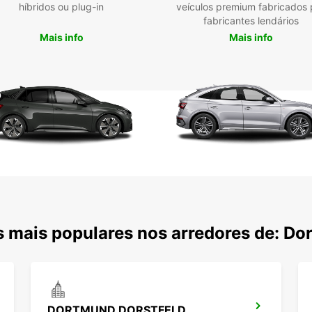
híbridos ou plug-in
veículos premium fabricados 
rápida
fabricantes lendários
equipa
Mais info
Mais info
Ofere
duraçã
way, p
Veí
Cap
Ofe
Rec
Res
Alu
Opç
 mais populares nos arredores de: D
DORTMUND DORSTFELD