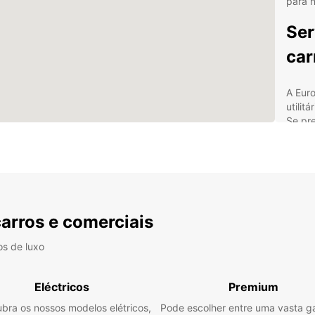
para 
Ser
car
A Eur
utilit
Se pre
realiz
Dispo
entre 
neces
Para 
Soluti
carros e comerciais
alugue
especi
os de luxo
Os no
locali
Eléctricos
Premium
estaçã
bra os nossos modelos elétricos,
Pode escolher entre uma vasta 
comod