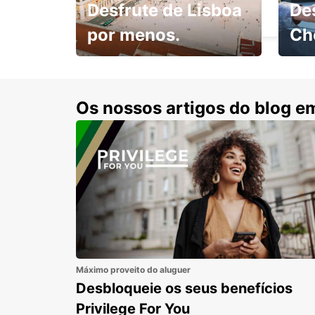
Desfrute de Lisboa
De
BOCHUM - GERMANY
por menos.
Ch
Escol
com 15% de desconto.
cond
Os nossos artigos do blog e
Máximo proveito do aluguer
Desbloqueie os seus benefícios
Privilege For You