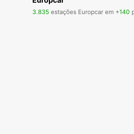
Europcar
3
.
835
estações Europcar em +
140
p