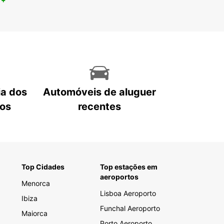
ia dos
Automóveis de aluguer
tos
recentes
Top Cidades
Top estações em
aeroportos
Menorca
Lisboa Aeroporto
Ibiza
Funchal Aeroporto
Maiorca
Porto Aeroporto