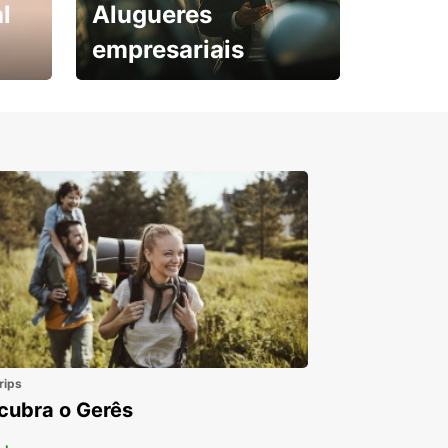
l
Alugueres
empresariais
Subscreva agora e
obtenha o seu desconto.
rips
cubra o Gerês
 +