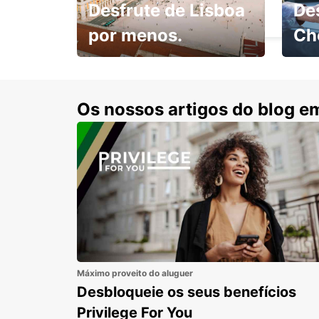
Desfrute de Lisboa
De
BERLIN - GERMANY
por menos.
Ch
Escol
com 15% de desconto.
cond
Os nossos artigos do blog e
Máximo proveito do aluguer
Desbloqueie os seus benefícios
Privilege For You