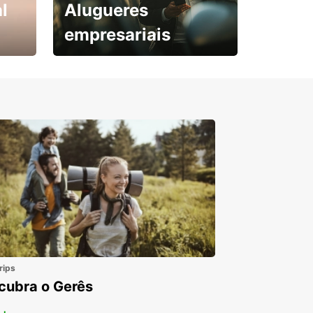
l
Alugueres
empresariais
Subscreva agora e
obtenha o seu desconto.
rips
cubra o Gerês
 +