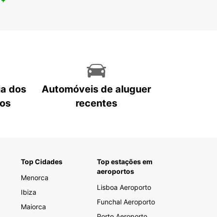
ia dos
Automóveis de aluguer
tos
recentes
Top Cidades
Top estações em
aeroportos
Menorca
Lisboa Aeroporto
Ibiza
Funchal Aeroporto
Maiorca
Porto Aeroporto