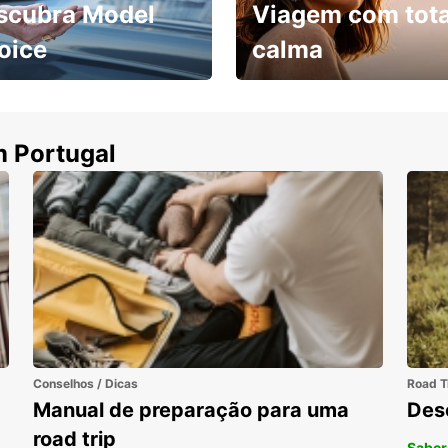
scubra Model
Viagem com tota
oice
calma
ha uma viatura e
Cancele sem custos se o
uza
seu voo for cancelado
m Portugal
Conselhos / Dicas
Road T
Manual de preparação para uma
Des
road trip
Saber