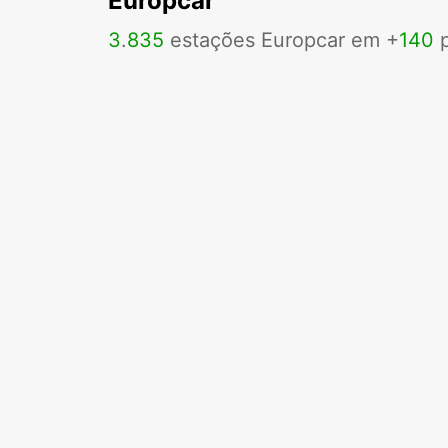
Europcar
3
.
835
estações Europcar em +
140
p