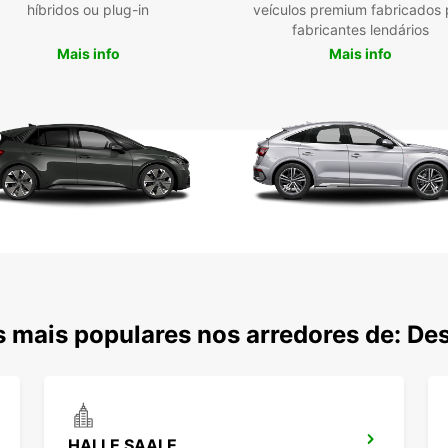
híbridos ou plug-in
veículos premium fabricados 
garant
fabricantes lendários
o seu
Mais info
Mais info
 mais populares nos arredores de: De
HALLE SAALE