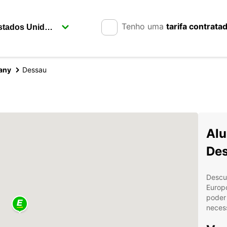
Tenho uma
tarifa contrata
any
Dessau
Alu
De
Descu
Europ
poder 
neces