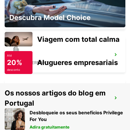
WITTEN
Descubra Model Choice
WITTEN / RUHR - GERMANY
Viagem com total calma
HERNE
Até
20%
Alugueres empresariais
HERNE - GERMANY
desconto
Os nossos artigos do blog em
RECKLINGHAUSEN
Portugal
RECKLINGHAUSEN - GERMANY
Desbloqueie os seus benefícios Privilege
For You
Adira gratuitamente