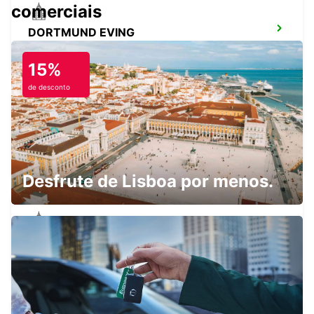
comerciais
DORTMUND EVING
DORTMUND - GERMANY
15%
de desconto
DORTMUND DORSTFELD
DORTMUND - GERMANY
Desfrute de Lisboa por menos.
ISERLOHN
ISERLOHN LETMATHE - GERMANY