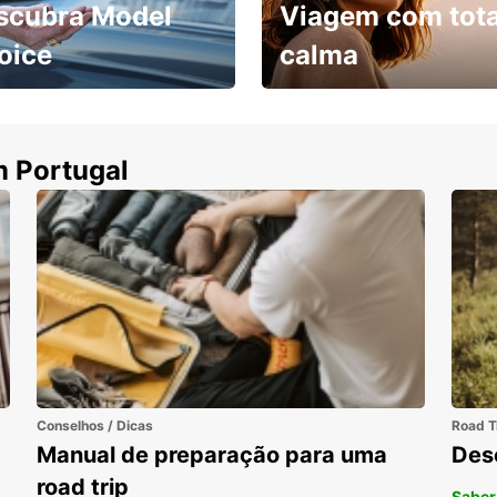
scubra Model
Viagem com tota
oice
calma
ha uma viatura e
Cancele sem custos se o
uza
seu voo for cancelado
m Portugal
Conselhos / Dicas
Road T
Manual de preparação para uma
Des
road trip
Saber