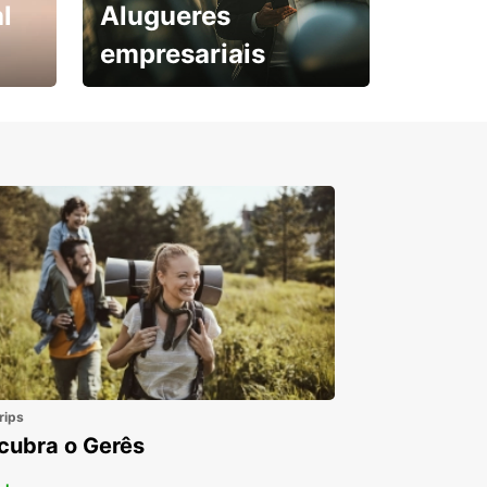
l
Alugueres
empresariais
Subscreva agora e
obtenha o seu desconto.
rips
cubra o Gerês
 +