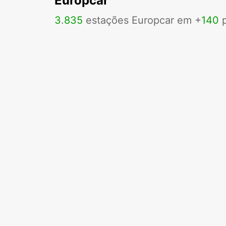
Europcar
3
.
835
estações Europcar em +
140
p