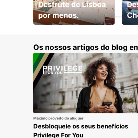
Desfrute de Lisboa
De
CHAUVIGNY - FRANCE
por menos.
Ch
Escol
com 15% de desconto.
cond
Os nossos artigos do blog e
Máximo proveito do aluguer
Desbloqueie os seus benefícios
Privilege For You