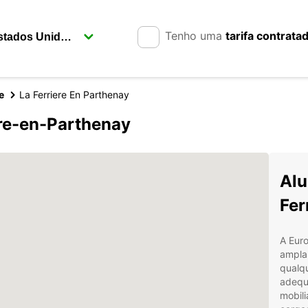
Tenho uma
tarifa contrata
e
La Ferriere En Parthenay
ère-en-Parthenay
Alu
Fer
A Eur
ampla 
qualq
adequa
mobili