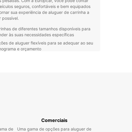
s pesadas. Com a Europcar, você pode contar
eículos seguros, confortáveis e bem equipados
ornar sua experiência de aluguer de carrinha a
 possível.
rinhas de diferentes tamanhos disponíveis para
nder às suas necessidades específicas
ões de aluguer flexíveis para se adequar ao seu
nograma e orçamento
istência 24 horas em caso de emergência
ante a sua viagem
nsparência nos preços e condições do aluguer
a evitar surpresas desagradáveis
endentemente do motivo para alugar uma
ha, a Europcar em La Ferrière-en-Parthenay está
 para fornecer o veículo perfeito para a sua
m. Entre em contato conosco hoje mesmo para
 mais sobre nossas opções de aluguer de
has e faça sua reserva com a Europcar para uma
Comerciais
ência inigualável!
gama de
Uma gama de opções para aluguer de