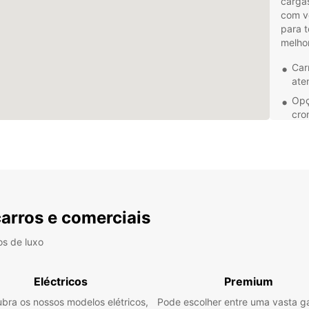
carga
com v
para t
melhor
Car
ate
Opç
cro
Ass
dur
Tra
par
Indep
carros e comerciais
carrin
pronta
viage
os de luxo
saber
carrin
Eléctricos
Premium
experi
bra os nossos modelos elétricos,
Pode escolher entre uma vasta 