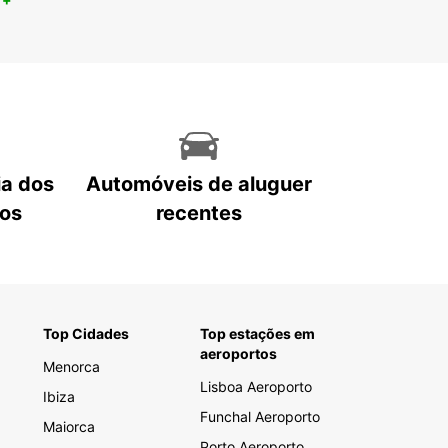
ia dos
Automóveis de aluguer
tos
recentes
Top Cidades
Top estações em
aeroportos
Menorca
Lisboa Aeroporto
Ibiza
Funchal Aeroporto
Maiorca
Porto Aeroporto