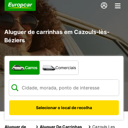
Aluguer de carrinhas em Cazouls-lès-
Béziers
Que tipo de veículo pretende?
Carros
Comerciais
Selecionar o local de recolha
Aluguer de
Aluguer De Carrinhas
Cazouls Les