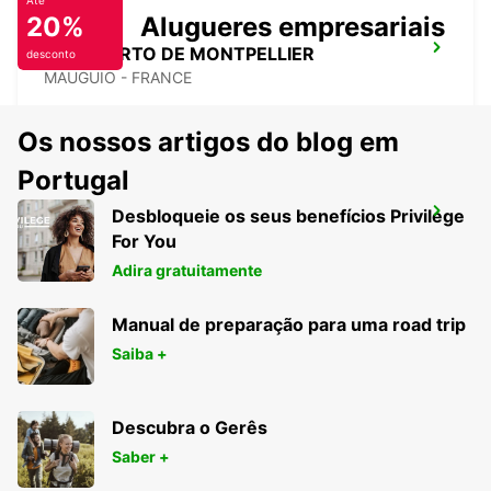
Até
20%
Alugueres empresariais
AEROPORTO DE MONTPELLIER
desconto
MAUGUIO - FRANCE
Os nossos artigos do blog em
Portugal
Desbloqueie os seus benefícios Privilege
CASTRES
For You
CASTRES - FRANCE
Adira gratuitamente
Manual de preparação para uma road trip
Saiba +
Descubra o Gerês
Saber +