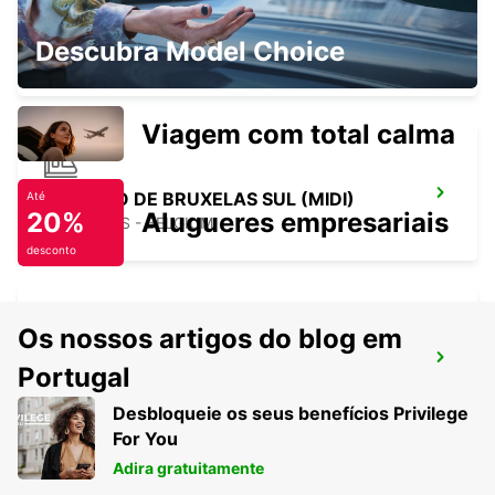
ERKELENZ
Descubra Model Choice
ERKELENZ - GERMANY
Viagem com total calma
ESTAÇÃO DE BRUXELAS SUL (MIDI)
Até
20%
Alugueres empresariais
BRUXELLES - BELGIUM
desconto
Os nossos artigos do blog em
BRUXELAS ANDERLECHT
Portugal
DROGENBOS - BELGIUM
Desbloqueie os seus benefícios Privilege
For You
Adira gratuitamente