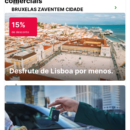
comerciais
BRUXELAS ZAVENTEM CIDADE
ZAVENTEM - BELGIUM
15%
de desconto
AEROPORTO DE BRUXELAS ZAVENTEM
ZAVENTEM - BELGIUM
Desfrute de Lisboa por menos.
STOLBERG
STOLBERG - GERMANY