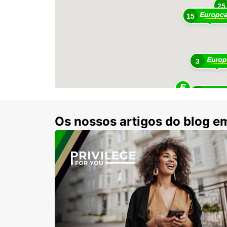
25
15
3
6
Os nossos artigos do blog e