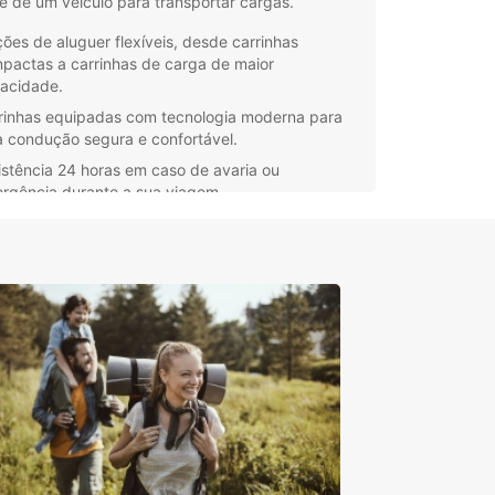
e de um veículo para transportar cargas.
ões de aluguer flexíveis, desde carrinhas
pactas a carrinhas de carga de maior
acidade.
rinhas equipadas com tecnologia moderna para
 condução segura e confortável.
istência 24 horas em caso de avaria ou
rgência durante a sua viagem.
dições de aluguer transparentes e sem
presas, para que possa reservar com confiança.
e uma carrinha em Espanha com a Europcar e
te da liberdade de explorar este belo país no seu
o ritmo. Reserve agora e garanta a sua
dade durante a sua estadia.