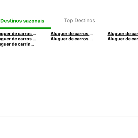
Top Destinos
Destinos sazonais
Aluguer de carros em Roma
Aluguer de carros em Madrid
Aluguer de carros em Santa Maria da Feira
Aluguer de carros em Nice
Aluguer de carrinhas em Caldas da Rainha