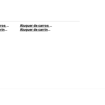
Aluguer de carros em Málaga
Aluguer de carros em Caldas da Rainha
Aluguer de carrinhas em Nice
Aluguer de carrinhas em Santa Maria da Feira