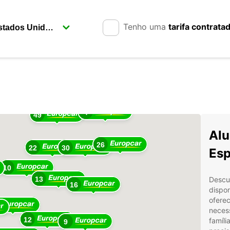
Tenho uma
tarifa contrata
10
4
49
Alu
26
22
30
Es
10
13
Descub
16
dispon
ofere
necess
12
famíl
9