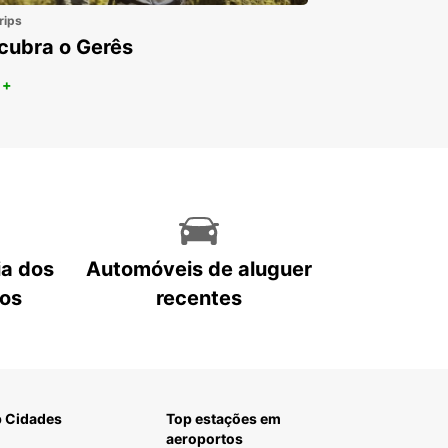
rips
cubra o Gerês
 +
ia dos
Automóveis de aluguer
tos
recentes
 Cidades
Top estações em
aeroportos