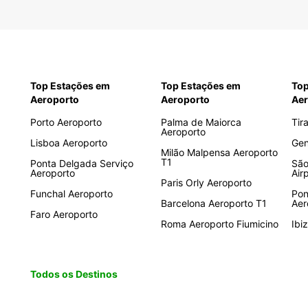
Top Estações em
Top Estações em
Top
Aeroporto
Aeroporto
Aer
Porto Aeroporto
Palma de Maiorca
Tir
Aeroporto
Lisboa Aeroporto
Gen
Milão Malpensa Aeroporto
T1
Ponta Delgada Serviço
São
Aeroporto
Air
Paris Orly Aeroporto
Funchal Aeroporto
Pon
Barcelona Aeroporto T1
Aer
Faro Aeroporto
Roma Aeroporto Fiumicino
Ibi
Todos os Destinos