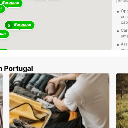
precis
Opç
com
cap
5
Car
uma
Ass
eme
Con
sur
m Portugal
Alugu
desfru
própri
mobili