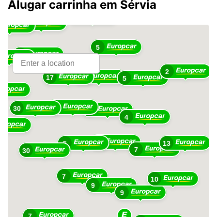
Alugar carrinha em Sérvia
3
11
5
11
2
13
17
5
8
30
26
4
16
5
13
7
30
7
10
9
9
7