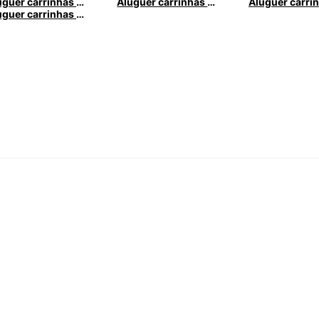
Aluguer carrinhas Peugeot com a Europcar
Aluguer carrinhas Renault com a Renault
Aluguer carrinhas Opel com a Europcar