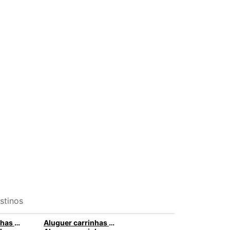
stinos
Aluguer carrinhas Volkswagen com a Europcar
Aluguer carrinhas Toyota com a Europcar