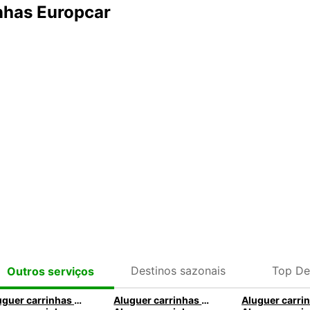
inhas Europcar
Destinos sazonais
Top De
Outros serviços
Aluguer carrinhas Ford: Alugar um Ford van com a Europcar
Aluguer carrinhas mercedes com a Europcar