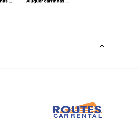
Aluguer carrinhas citroen com a Europcar
Aluguer carrinhas Fiat com Europcar