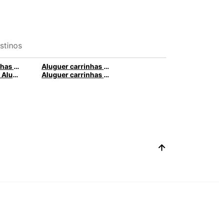
stinos
Aluguer carrinhas Volkswagen com a Europcar
Aluguer carrinhas Toyota com a Europcar
Aluguer Iveco: Alugar um Iveco na Europcar
Aluguer carrinhas citroen com a Europcar