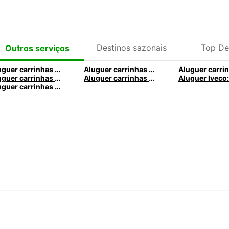
Destinos sazonais
Top De
Outros serviços
Aluguer carrinhas Ford: Alugar um Ford van com a Europcar
Aluguer carrinhas mercedes com a Europcar
Aluguer carrinhas Peugeot com a Europcar
Aluguer carrinhas Renault com a Renault
Aluguer carrinhas Opel com a Europcar