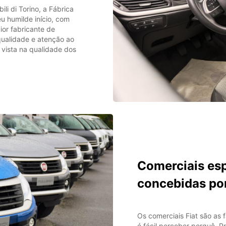
i di Torino, a Fábrica
eu humilde início, com
ior fabricante de
qualidade e atenção ao
r vista na qualidade dos
Comerciais es
concebidas por
Os comerciais Fiat são as 
é fácil perceber porquê. Pr