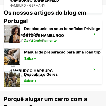
HAMBURGO BAHRENFELD
HAMBURG - GERMANY
Os nossos artigos do blog em
Portugal
Desbloqueie os seus benefícios Privilege
For You
AEROPORTO DE HAMBURGO
Adira gratuitamente
HAMBURG - GERMANY
Manual de preparação para uma road trip
Saiba +
HAMBURGO HARBURG
Descubra o Gerês
HAMBURG - GERMANY
Saber +
Porquê alugar um carro com a