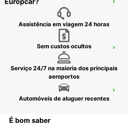
HAMBURG BERGEDORF NEW FROM 1 10
Europcar?
26
HAMBURG - GERMANY
Assistência em viagem 24 horas
Sem custos ocultos
NORDERSTEDT
NORDERSTEDT - GERMANY
Serviço 24/7 na maioria dos principais
aeroportos
NORDERSTEDT NEW FROM 01 01 2027
Automóveis de aluguer recentes
NORDERSTEDT - GERMANY
É bom saber