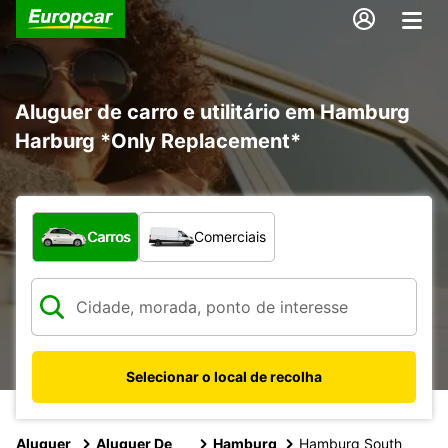
Aluguer de carro e utilitário em Hamburg
Harburg *Only Replacement*
Que tipo de veículo pretende?
Carros
Comerciais
Selecionar o local de recolha
Aluguer
Aluguer De
Hamburg
Hamburg South