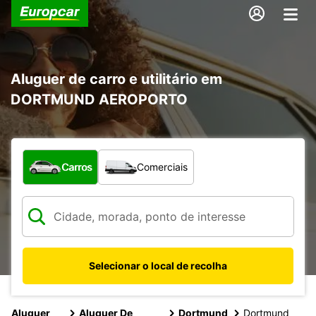
Aluguer de carro e utilitário em
DORTMUND AEROPORTO
Que tipo de veículo pretende?
Carros
Comerciais
Selecionar o local de recolha
Aluguer
Aluguer De
Dortmund
Dortmund