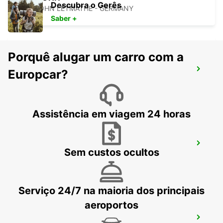
Descubra o Gerês
ISERLOHN LETMATHE - GERMANY
Saber +
Porquê alugar um carro com a
HAGEN
Europcar?
HAGEN - GERMANY
Assistência em viagem 24 horas
WITTEN
Sem custos ocultos
WITTEN / RUHR - GERMANY
Serviço 24/7 na maioria dos principais
aeroportos
HERNE