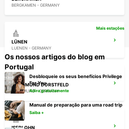
BERGKAMEN - GERMANY
Mais estações
LÜNEN
LUENEN - GERMANY
Os nossos artigos do blog em
Portugal
Desbloqueie os seus benefícios Privilege
For You
DORTMUND DORSTFELD
Adira gratuitamente
DORTMUND - GERMANY
Manual de preparação para uma road trip
Saiba +
ISERLOHN