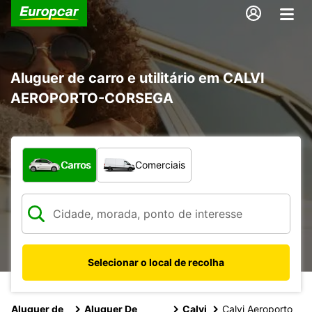
Aluguer de carro e utilitário em CALVI
AEROPORTO-CORSEGA
Que tipo de veículo pretende?
Carros
Comerciais
Selecionar o local de recolha
Aluguer de
Aluguer De
Calvi
Calvi Aeroporto