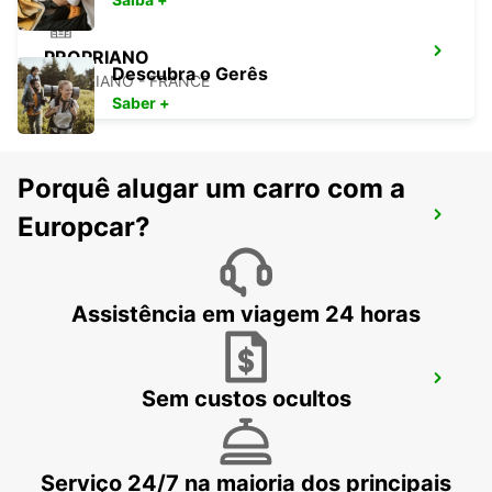
PROPRIANO
Descubra o Gerês
PROPRIANO - FRANCE
Saber +
Porquê alugar um carro com a
PORTO-VECCHIO
Europcar?
PORTO VECCHIO - FRANCE
Assistência em viagem 24 horas
AEROPORTO DE FIGARI
Sem custos ocultos
FIGARI - FRANCE
Serviço 24/7 na maioria dos principais