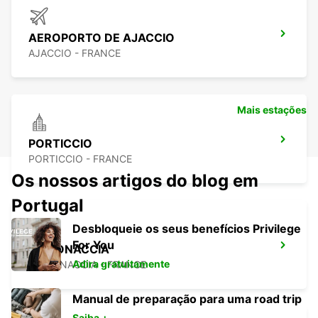
AEROPORTO DE AJACCIO
AJACCIO - FRANCE
Mais estações
PORTICCIO
PORTICCIO - FRANCE
Os nossos artigos do blog em
Portugal
Desbloqueie os seus benefícios Privilege
For You
GHISONACCIA
Adira gratuitamente
GHISONACCIA - FRANCE
Manual de preparação para uma road trip
Saiba +