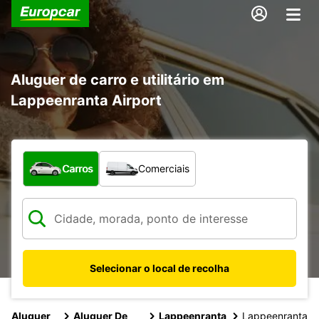
Aluguer de carro e utilitário em
Lappeenranta Airport
Que tipo de veículo pretende?
Carros
Comerciais
Selecionar o local de recolha
Aluguer
Aluguer De
Lappeenranta
Lappeenranta