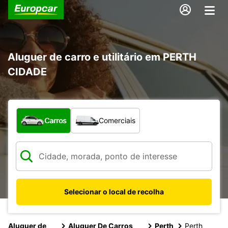
Aluguer de carro e utilitário em PERTH
CIDADE
Que tipo de veículo pretende?
Carros
Comerciais
Selecionar o local de recolha
Aluguer de
Aluguer De Carros
Perth
Perth