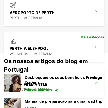
AEROPORTO DE PERTH
PERTH - AUSTRALIA
Mais estações
PERTH WELSHPOOL
WELSHPOOL - AUSTRALIA
Os nossos artigos do blog em
Portugal
Desbloqueie os seus benefícios Privilege
For You
PERTH FREMANTLE
Adira gratuitamente
FREMANTLE - AUSTRALIA
Manual de preparação para uma road trip
Saiba +